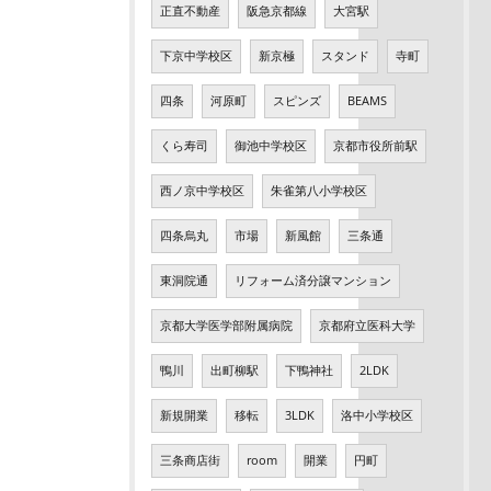
正直不動産
阪急京都線
大宮駅
下京中学校区
新京極
スタンド
寺町
四条
河原町
スピンズ
BEAMS
くら寿司
御池中学校区
京都市役所前駅
西ノ京中学校区
朱雀第八小学校区
四条烏丸
市場
新風館
三条通
東洞院通
リフォーム済分譲マンション
京都大学医学部附属病院
京都府立医科大学
鴨川
出町柳駅
下鴨神社
2LDK
新規開業
移転
3LDK
洛中小学校区
三条商店街
room
開業
円町