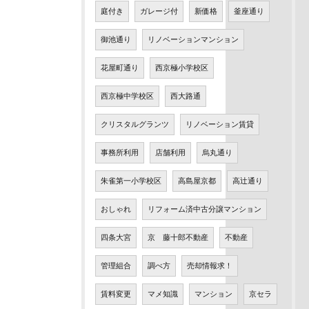
庭付き
ガレージ付
新価格
釜座通り
御池通り
リノベーションマンション
花屋町通り
西京極小学校区
西京極中学校区
西大路通
クリスタルグランツ
リノベーション賃貸
事務所利用
店舗利用
烏丸通り
朱雀第一小学校区
高島屋京都
高辻通り
おしゃれ
リフォーム済中古分譲マンション
四条大宮
京 藤十郎不動産
不動産
管理組合
調べ方
売却情報求！
賃料変更
マメ知識
マンション
京セラ