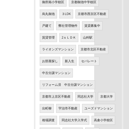
御所南小学校区
京都御池中学校区
烏丸御池
３LDK
京都市西京区不動産
戸建て
弊社管理物件
賃貸募集中
賃貸管理
2ｓＬＤＫ
山科駅
ライオンズマンション
京都市北区不動産
お部屋探し
新入生
セパレート
中古分譲マンション
リフォーム済 中古分譲マンション
京都市上京区不動産
同志社大学
京都大学
出町柳
宇治市不動産
ユーズドマンション
相場調査
同志社大学入学式
高倉小学校区