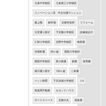
七条中学校区
七条第三小学校区
リノベーション済 中古分譲マンション
最上階
錦市場
京都市役所
リフォーム
大宮通り面す
下京雅小学校区
設備保証付
仁和小学校区
北野中学校区
角部屋
河原町通
80㎡超
西院小学校区
西院中学校区
西小路通
創業
保育園
堀川通り面す
100㎡超
二条通
ペット飼育
下京渉成小学校区
１K
投資用不動産
セカンドハウス
サードスペース
京都大丸
高島屋