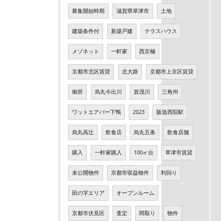
募集開始時期
滋賀県草津市
土地
建築条件付
新築戸建
テラスハウス
メゾネット
一軒家
西京極
京都市北区賃貸
北大路
京都市上京区賃貸
御所
烏丸今出川
賀茂川
三角州
ワットエアバー下鴨
2023
阪急西院駅
烏丸高辻
飲食店
烏丸五条
飲食店舗
購入
一軒家購入
100㎡台
草津市賃貸
未公開物件
京都市収益物件
利回り
田の字エリア
オープンルーム
京都市伏見区
査定
間取り
物件