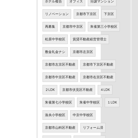
ホテル複合
オフィス
分譲マンション
リノベーション
京都市下京区
下京区
再募集
京都市中京区
朱雀第三小学校区
松原中学校区
賃貸不動産経営管理士
敷金礼金ナシ
京都市左京区
京都市左京区不動産
京都市下京区不動産
京都市中京区不動産
京都市右京区不動産
２LDK
京都市伏見区不動産
４LDK
朱雀第七小学校区
朱雀中学校区
１LDK
洛央小学校区
中京中学校区
京都市山科区不動産
リフォーム済