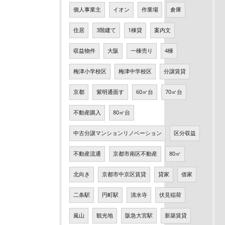
個人事業主
イオン
作業場
倉庫
住居
3階建て
1棟貸
案内文
収益物件
大阪
一棟売り
4棟
梅津小学校区
梅津中学校区
分譲賃貸
京都
紫明通面す
60㎡台
70㎡台
不動産購入
80㎡台
中古分譲マンションリノベーション
区分収益
不動産流通
京都市南区不動産
80㎡
北向き
京都市中京区賃貸
貸家
借家
二条駅
円町駅
清水寺
伏見稲荷
嵐山
観光地
阪急大宮駅
新築賃貸