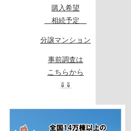
購入希望
相続予定
分譲マンション
事前調査は
こちらから
⇓⇓