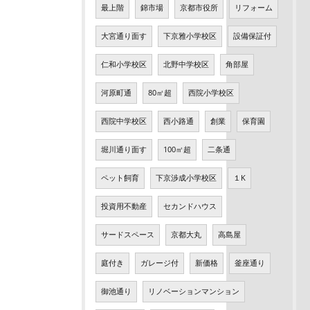
最上階
錦市場
京都市役所
リフォーム
大宮通り面す
下京雅小学校区
設備保証付
仁和小学校区
北野中学校区
角部屋
河原町通
80㎡超
西院小学校区
西院中学校区
西小路通
創業
保育園
堀川通り面す
100㎡超
二条通
ペット飼育
下京渉成小学校区
１K
投資用不動産
セカンドハウス
サードスペース
京都大丸
高島屋
庭付き
ガレージ付
新価格
釜座通り
御池通り
リノベーションマンション