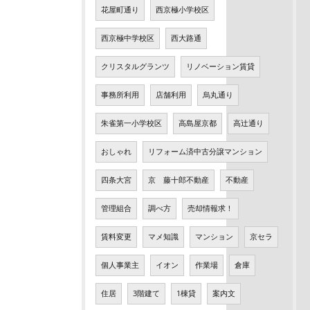
花屋町通り
西京極小学校区
西京極中学校区
西大路通
クリスタルグランツ
リノベーション賃貸
事務所利用
店舗利用
烏丸通り
朱雀第一小学校区
高島屋京都
高辻通り
おしゃれ
リフォーム済中古分譲マンション
四条大宮
京 藤十郎不動産
不動産
管理組合
調べ方
売却情報求！
賃料変更
マメ知識
マンション
京セラ
個人事業主
イオン
作業場
倉庫
住居
3階建て
1棟貸
案内文