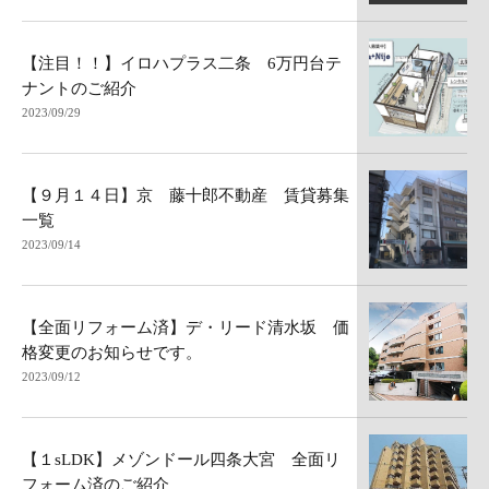
【注目！！】イロハプラス二条 6万円台テ
ナントのご紹介
2023/09/29
【９月１４日】京 藤十郎不動産 賃貸募集
一覧
2023/09/14
【全面リフォーム済】デ・リード清水坂 価
格変更のお知らせです。
2023/09/12
【１sLDK】メゾンドール四条大宮 全面リ
フォーム済のご紹介