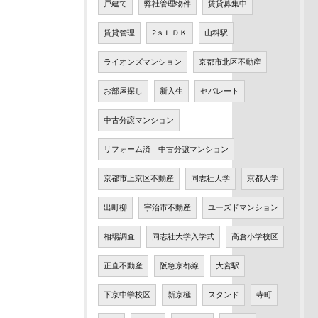
戸建て
弊社管理物件
賃貸募集中
賃貸管理
2ｓＬＤＫ
山科駅
ライオンズマンション
京都市北区不動産
お部屋探し
新入生
セパレート
中古分譲マンション
リフォーム済 中古分譲マンション
京都市上京区不動産
同志社大学
京都大学
出町柳
宇治市不動産
ユーズドマンション
相場調査
同志社大学入学式
高倉小学校区
正直不動産
阪急京都線
大宮駅
下京中学校区
新京極
スタンド
寺町