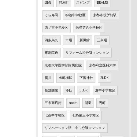
四条
河原町
スピンズ
BEAMS
くら寿司
御池中学校区
京都市役所前駅
西ノ京中学校区
朱雀第八小学校区
四条烏丸
市場
新風館
三条通
東洞院通
リフォーム済分譲マンション
京都大学医学部附属病院
京都府立医科大学
鴨川
出町柳駅
下鴨神社
2LDK
新規開業
移転
3LDK
洛中小学校区
三条商店街
room
開業
円町
七条中学校区
七条第三小学校区
リノベーション済 中古分譲マンション