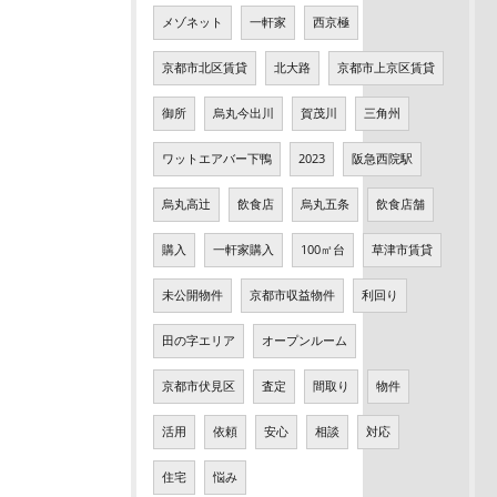
メゾネット
一軒家
西京極
京都市北区賃貸
北大路
京都市上京区賃貸
御所
烏丸今出川
賀茂川
三角州
ワットエアバー下鴨
2023
阪急西院駅
烏丸高辻
飲食店
烏丸五条
飲食店舗
購入
一軒家購入
100㎡台
草津市賃貸
未公開物件
京都市収益物件
利回り
田の字エリア
オープンルーム
京都市伏見区
査定
間取り
物件
活用
依頼
安心
相談
対応
住宅
悩み