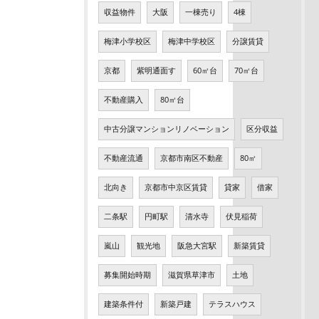
収益物件
大阪
一棟売り
4棟
梅津小学校区
梅津中学校区
分譲賃貸
京都
紫明通面す
60㎡台
70㎡台
不動産購入
80㎡台
中古分譲マンションリノベーション
区分収益
不動産流通
京都市南区不動産
80㎡
北向き
京都市中京区賃貸
貸家
借家
二条駅
円町駅
清水寺
伏見稲荷
嵐山
観光地
阪急大宮駅
新築賃貸
募集開始時期
滋賀県草津市
土地
建築条件付
新築戸建
テラスハウス