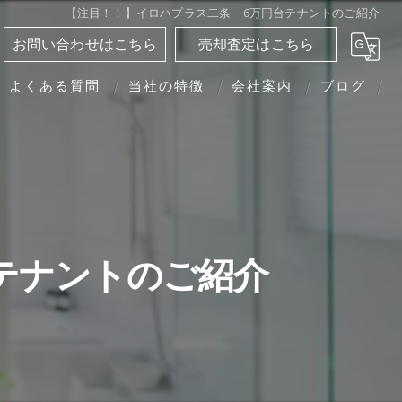
【注目！！】イロハプラス二条 6万円台テナントのご紹介
お問い合わせはこちら
売却査定はこちら
よくある質問
当社の特徴
会社案内
ブログ
分譲マンション
相続
離婚
テナントのご紹介
転勤
買い替え