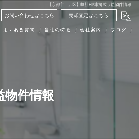
【京都市上京区】弊社HP非掲載収益物件情報
お問い合わせはこちら
売却査定はこちら
よくある質問
当社の特徴
会社案内
ブログ
分譲マンション
相続
離婚
益物件情報
転勤
買い替え