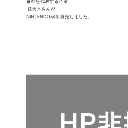
京都を代表する企業
任天堂さん
が
NINTENDO64
を発売しました。