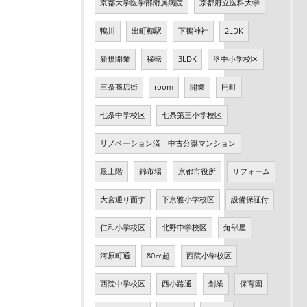
京都大学医学部附属病院
京都府立医科大学
鴨川
出町柳駅
下鴨神社
2LDK
新規開業
移転
3LDK
洛中小学校区
三条商店街
room
開業
円町
七条中学校区
七条第三小学校区
リノベーション済 中古分譲マンション
最上階
錦市場
京都市役所
リフォーム
大宮通り面す
下京雅小学校区
設備保証付
仁和小学校区
北野中学校区
角部屋
河原町通
80㎡超
西院小学校区
西院中学校区
西小路通
創業
保育園