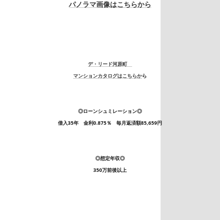
パノラマ画像はこちらから
デ・リード河原町
マンションカタログはこちらか
ら
◎ローンシュミレーション◎
借入35年 金利0.875％ 毎月返済額85,659円
◎想定年収◎
350万前後以上