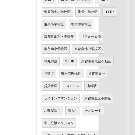
朱雀第七小学校区
朱雀中学校区
１LDK
洛央小学校区
中京中学校区
京都市山科区不動産
リフォーム済
御所南小学校区
京都御池中学校区
烏丸御池
３LDK
京都市西京区不動産
戸建て
弊社管理物件
賃貸募集中
賃貸管理
2ｓＬＤＫ
山科駅
ライオンズマンション
京都市北区不動産
お部屋探し
新入生
セパレート
中古分譲マンション