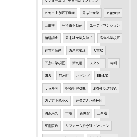
リフォーム済 中古分譲マンション
京都市上京区不動産
同志社大学
京都大学
出町柳
宇治市不動産
ユーズドマンション
相場調査
同志社大学入学式
高倉小学校区
正直不動産
阪急京都線
大宮駅
下京中学校区
新京極
スタンド
寺町
四条
河原町
スピンズ
BEAMS
くら寿司
御池中学校区
京都市役所前駅
西ノ京中学校区
朱雀第八小学校区
四条烏丸
市場
新風館
三条通
東洞院通
リフォーム済分譲マンション