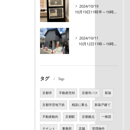
2024/10/19
10月19日11時半～16時00【オープンルーム】伏見区醍醐大構町新築戸建
2024/10/11
10月12日11時～16時【オープンルーム】伏見区醍醐大構町 新築戸建て
タグ
Tags
京都市
不動産売却
京都市バス
新築
京都市営地下鉄
相談に乗る
新築戸建て
不動産動向
京都駅
京都拠点
一棟貸
テナント
事務所
店舗
管理物件