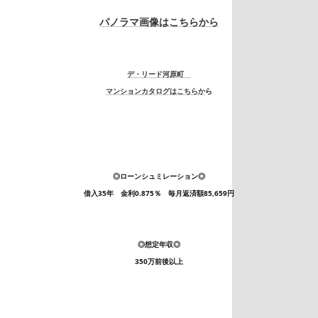
パノラマ画像はこちらから
デ・リード河原町
マンションカタログはこちらか
ら
◎ローンシュミレーション◎
借入35年 金利0.875％ 毎月返済額85,659円
◎想定年収◎
350万前後以上