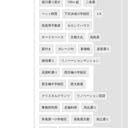
堀川通り面す
100㎡超
二条通
ペット飼育
下京渉成小学校区
１K
投資用不動産
セカンドハウス
サードスペース
京都大丸
高島屋
庭付き
ガレージ付
新価格
釜座通り
御池通り
リノベーションマンション
花屋町通り
西京極小学校区
西京極中学校区
西大路通
クリスタルグランツ
リノベーション賃貸
事務所利用
店舗利用
烏丸通り
朱雀第一小学校区
高島屋京都
高辻通り