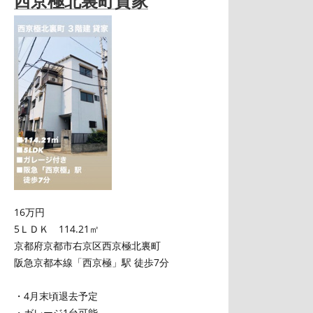
西京極北裏町貸家
16万円
5ＬＤＫ 114.21㎡
京都府京都市右京区西京極北裏町
阪急京都本線「西京極」駅 徒歩7分
・4月末頃退去予定
・ガレージ1台可能