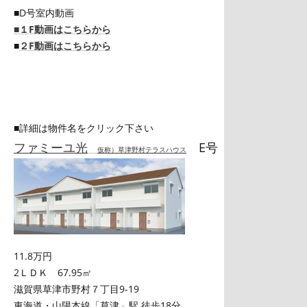
■D号室内動画
■１F動画はこちらから
■
２F動画はこちらから
■詳細は物件名をクリック下さい
ファミーユ光
E号
仮称）草津野村テラスハウス
11.8万円
2ＬＤＫ 67.95㎡
滋賀県草津市野村７丁目9-19
東海道・山陽本線「草津」駅 徒歩18分