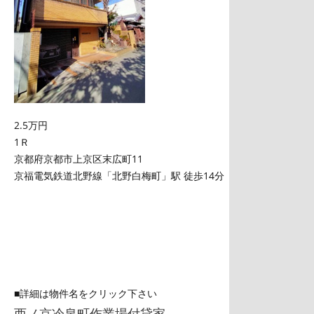
2.5万円
1Ｒ
京都府京都市上京区末広町11
京福電気鉄道北野線「北野白梅町」駅 徒歩14分
■詳細は物件名をクリック下さい
西ノ京冷泉町作業場付貸家