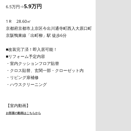
5.9万円
6.5万円⇒
1Ｒ 28.60㎡
京都府京都市上京区今出川通寺町西入大原口町
京阪鴨東線「出町柳」駅 徒歩6分
■改装完了済！即入居可能！
■リフォーム予定内容
・室内クッションフロア貼替
・クロス貼替、玄関一部・クローゼット内
・リビング扉補修
・ハウスクリーニング
【室内動画】
お部屋の動画はこちらから