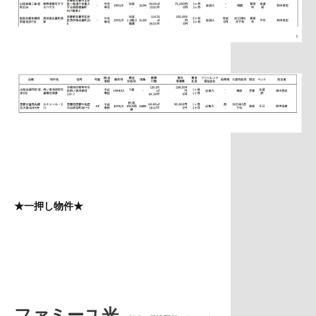
★一押し物件★
ファミーユ光