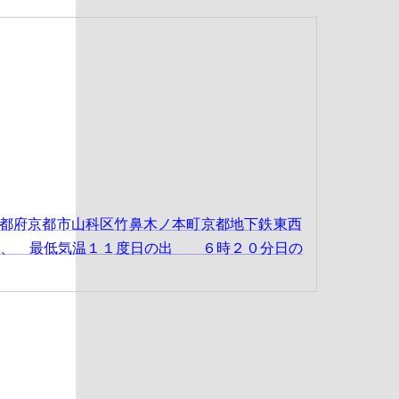
㎡京都府京都市山科区竹鼻木ノ本町京都地下鉄東西
１度、 最低気温１１度日の出 ６時２０分日の