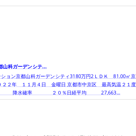
山科ガーデンシテ...
ション京都山科ガーデンシティ3180万円2ＬＤＫ 81.00
２０２２年 １１月４日 金曜日 京都市中京区 最高気温２
水確率 ２０％日経平均 27,663...