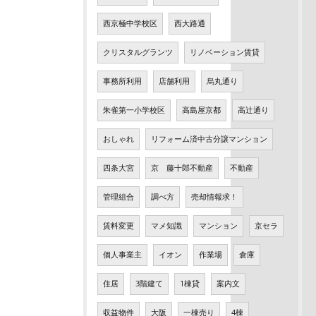
西京極中学校区
西大路通
クリスタルグランツ
リノベーション賃貸
事務所利用
店舗利用
烏丸通り
朱雀第一小学校区
高島屋京都
高辻通り
おしゃれ
リフォーム済中古分譲マンション
四条大宮
京 藤十郎不動産
不動産
管理組合
調べ方
売却情報求！
賃料変更
マメ知識
マンション
京セラ
個人事業主
イオン
作業場
倉庫
住居
3階建て
1棟貸
案内文
収益物件
大阪
一棟売り
4棟