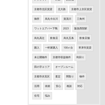
京都市北区賃貸
北大路
京都市上京区賃貸
御所
烏丸今出川
賀茂川
三角州
ワットエアバー下鴨
2023
阪急西院駅
烏丸高辻
飲食店
烏丸五条
飲食店舗
購入
一軒家購入
100㎡台
草津市賃貸
未公開物件
京都市収益物件
利回り
田の字エリア
オープンルーム
京都市伏見区
査定
間取り
物件
活用
依頼
安心
相談
対応
住宅
悩み