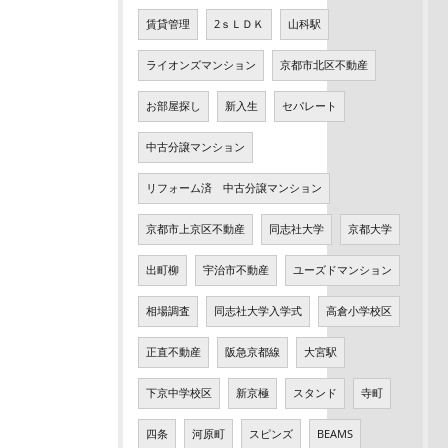
賃貸管理
2ｓＬＤＫ
山科駅
ライオンズマンション
京都市北区不動産
お部屋探し
新入生
セパレート
中古分譲マンション
リフォーム済 中古分譲マンション
京都市上京区不動産
同志社大学
京都大学
出町柳
宇治市不動産
ユーズドマンション
相場調査
同志社大学入学式
高倉小学校区
正直不動産
阪急京都線
大宮駅
下京中学校区
新京極
スタンド
寺町
四条
河原町
スピンズ
BEAMS