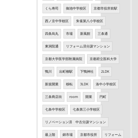
くら寿司
御池中学校区
京都市役所前駅
西ノ京中学校区
朱雀第八小学校区
四条烏丸
市場
新風館
三条通
東洞院通
リフォーム済分譲マンション
京都大学医学部附属病院
京都府立医科大学
鴨川
出町柳駅
下鴨神社
2LDK
新規開業
移転
3LDK
洛中小学校区
三条商店街
room
開業
円町
七条中学校区
七条第三小学校区
リノベーション済 中古分譲マンション
最上階
錦市場
京都市役所
リフォーム