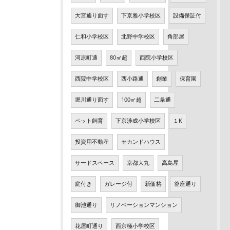
大宮通り面す
下京雅小学校区
設備保証付
仁和小学校区
北野中学校区
角部屋
河原町通
80㎡超
西院小学校区
西院中学校区
西小路通
創業
保育園
堀川通り面す
100㎡超
二条通
ペット飼育
下京渉成小学校区
１K
投資用不動産
セカンドハウス
サードスペース
京都大丸
高島屋
庭付き
ガレージ付
新価格
釜座通り
御池通り
リノベーションマンション
花屋町通り
西京極小学校区