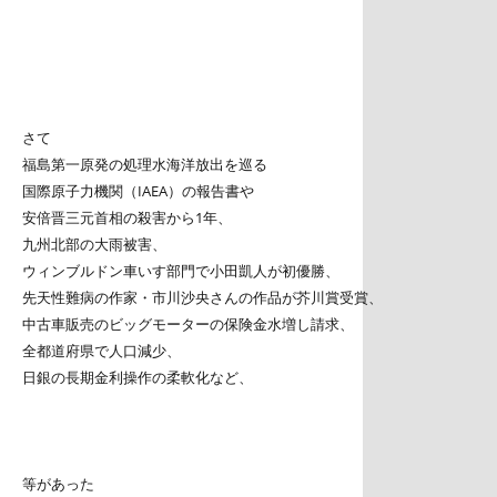
さて
福島第一原発の処理水海洋放出を巡る
国際原子力機関（IAEA）の報告書や
安倍晋三元首相の殺害から1年、
九州北部の大雨被害、
ウィンブルドン車いす部門で小田凱人が初優勝、
先天性難病の作家・市川沙央さんの作品が芥川賞受賞、
中古車販売のビッグモーターの保険金水増し請求、
全都道府県で人口減少、
日銀の長期金利操作の柔軟化など、
等があった