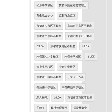
松原中学校区
賃貸不動産経営管理士
敷金礼金ナシ
京都市左京区
京都市左京区不動産
京都市下京区不動産
京都市中京区不動産
京都市右京区不動産
２LDK
京都市伏見区不動産
４LDK
朱雀第七小学校区
朱雀中学校区
１LDK
洛央小学校区
中京中学校区
京都市山科区不動産
リフォーム済
御所南小学校区
京都御池中学校区
烏丸御池
３LDK
京都市西京区不動産
戸建て
弊社管理物件
賃貸募集中