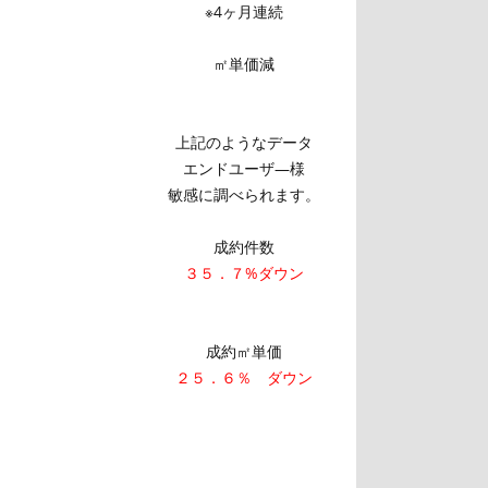
※4ヶ月連続
㎡単価減
上記のようなデータ
エンドユーザ―様
敏感に調べられます。
成約件数
３５．７%ダウン
成約㎡単価
２５．６％ ダウン