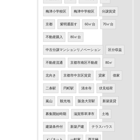
梅津小学校区
梅津中学校区
分譲賃貸
京都
紫明通面す
60㎡台
70㎡台
不動産購入
80㎡台
中古分譲マンションリノベーション
区分収益
不動産流通
京都市南区不動産
80㎡
北向き
京都市中京区賃貸
貸家
借家
二条駅
円町駅
清水寺
伏見稲荷
嵐山
観光地
阪急大宮駅
新築賃貸
募集開始時期
滋賀県草津市
土地
建築条件付
新築戸建
テラスハウス
メゾネット
一軒家
西京極