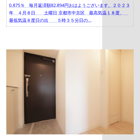
0.875％ 毎月返済額82,894円おはようございます。２０２３
年 ４月８日 土曜日 京都市中京区 最高気温１８度、
最低気温８度日の出 ５時３５分日の...