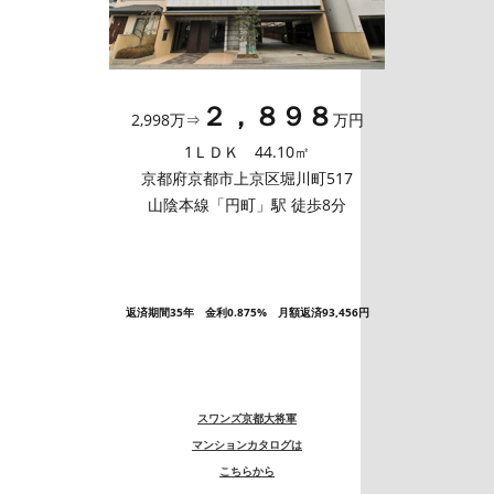
２，８９８
2,998万⇒
万円
1ＬＤＫ 44.10㎡
京都府京都市上京区堀川町517
山陰本線「円町」駅 徒歩8分
返済期間35年 金利0.875% 月額返済93,456円
スワンズ京都大将軍
マンションカタログは
こちらから