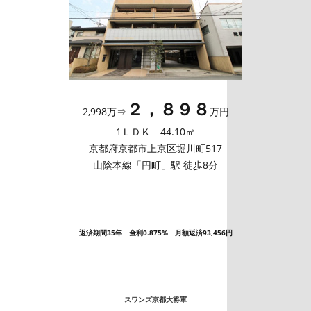
２，８９８
2,998万⇒
万円
1ＬＤＫ 44.10㎡
京都府京都市上京区堀川町517
山陰本線「円町」駅 徒歩8分
返済期間35年 金利0.875% 月額返済93,456円
スワンズ京都大将軍