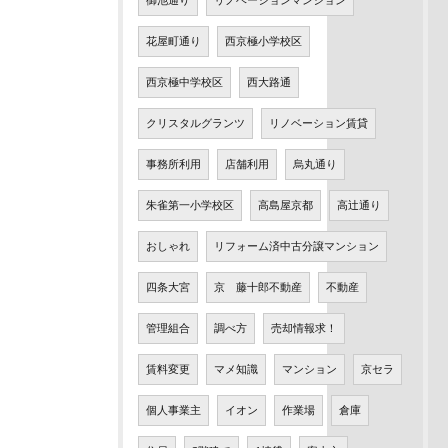
御池通り
リノベーションマンション
花屋町通り
西京極小学校区
西京極中学校区
西大路通
クリスタルグランツ
リノベーション賃貸
事務所利用
店舗利用
烏丸通り
朱雀第一小学校区
高島屋京都
高辻通り
おしゃれ
リフォーム済中古分譲マンション
四条大宮
京 藤十郎不動産
不動産
管理組合
調べ方
売却情報求！
賃料変更
マメ知識
マンション
京セラ
個人事業主
イオン
作業場
倉庫