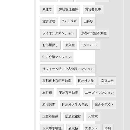
戸建て
弊社管理物件
賃貸募集中
賃貸管理
2ｓＬＤＫ
山科駅
ライオンズマンション
京都市北区不動産
お部屋探し
新入生
セパレート
中古分譲マンション
リフォーム済 中古分譲マンション
京都市上京区不動産
同志社大学
京都大学
出町柳
宇治市不動産
ユーズドマンション
相場調査
同志社大学入学式
高倉小学校区
正直不動産
阪急京都線
大宮駅
下京中学校区
新京極
スタンド
寺町