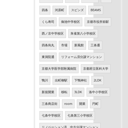
四条
河原町
スピンズ
BEAMS
くら寿司
御池中学校区
京都市役所前駅
西ノ京中学校区
朱雀第八小学校区
四条烏丸
市場
新風館
三条通
東洞院通
リフォーム済分譲マンション
京都大学医学部附属病院
京都府立医科大学
鴨川
出町柳駅
下鴨神社
2LDK
新規開業
移転
3LDK
洛中小学校区
三条商店街
room
開業
円町
七条中学校区
七条第三小学校区
リノベーション済 中古分譲マンション