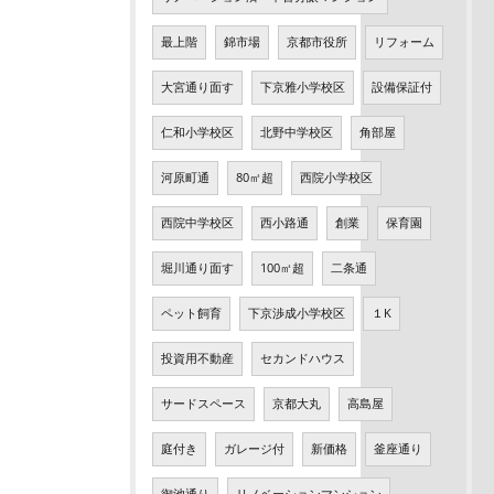
最上階
錦市場
京都市役所
リフォーム
大宮通り面す
下京雅小学校区
設備保証付
仁和小学校区
北野中学校区
角部屋
河原町通
80㎡超
西院小学校区
西院中学校区
西小路通
創業
保育園
堀川通り面す
100㎡超
二条通
ペット飼育
下京渉成小学校区
１K
投資用不動産
セカンドハウス
サードスペース
京都大丸
高島屋
庭付き
ガレージ付
新価格
釜座通り