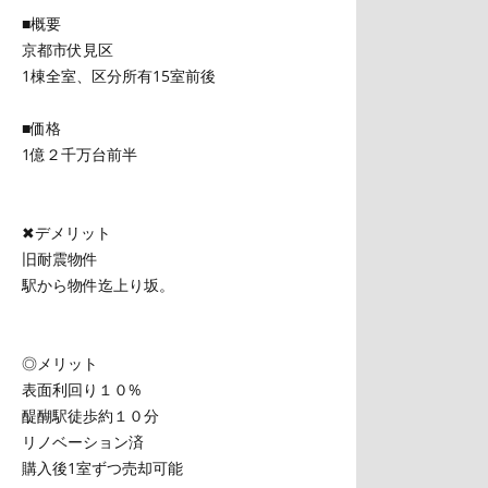
■概要
京都市伏見区
1棟全室、区分所有15室前後
■価格
1億２千万台前半
✖デメリット
旧耐震物件
駅から物件迄上り坂。
◎メリット
表面利回り１０%
醍醐駅徒歩約１０分
リノベーション済
購入後1室ずつ売却可能