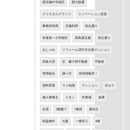
西京極中学校区
西大路通
クリスタルグランツ
リノベーション賃貸
事務所利用
店舗利用
烏丸通り
朱雀第一小学校区
高島屋京都
高辻通り
おしゃれ
リフォーム済中古分譲マンション
四条大宮
京 藤十郎不動産
不動産
管理組合
調べ方
売却情報求！
賃料変更
マメ知識
マンション
京セラ
個人事業主
イオン
作業場
倉庫
住居
3階建て
1棟貸
案内文
収益物件
大阪
一棟売り
4棟