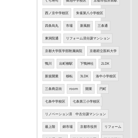
くら寿司
御池中学校区
京都市役所前駅
西ノ京中学校区
朱雀第八小学校区
四条烏丸
市場
新風館
三条通
東洞院通
リフォーム済分譲マンション
京都大学医学部附属病院
京都府立医科大学
鴨川
出町柳駅
下鴨神社
2LDK
新規開業
移転
3LDK
洛中小学校区
三条商店街
room
開業
円町
七条中学校区
七条第三小学校区
リノベーション済 中古分譲マンション
最上階
錦市場
京都市役所
リフォーム