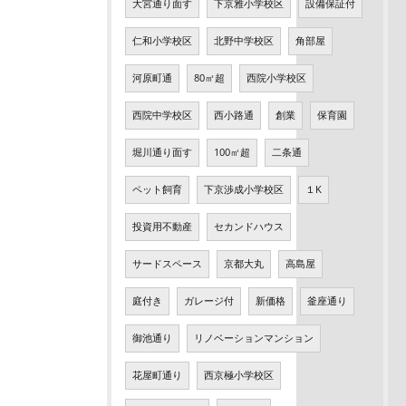
大宮通り面す
下京雅小学校区
設備保証付
仁和小学校区
北野中学校区
角部屋
河原町通
80㎡超
西院小学校区
西院中学校区
西小路通
創業
保育園
堀川通り面す
100㎡超
二条通
ペット飼育
下京渉成小学校区
１K
投資用不動産
セカンドハウス
サードスペース
京都大丸
高島屋
庭付き
ガレージ付
新価格
釜座通り
御池通り
リノベーションマンション
花屋町通り
西京極小学校区