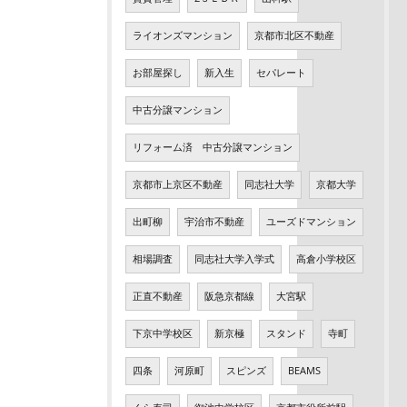
ライオンズマンション
京都市北区不動産
お部屋探し
新入生
セパレート
中古分譲マンション
リフォーム済 中古分譲マンション
京都市上京区不動産
同志社大学
京都大学
出町柳
宇治市不動産
ユーズドマンション
相場調査
同志社大学入学式
高倉小学校区
正直不動産
阪急京都線
大宮駅
下京中学校区
新京極
スタンド
寺町
四条
河原町
スピンズ
BEAMS