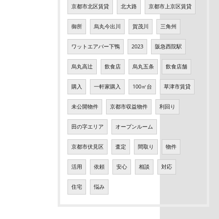
京都市北区賃貸
北大路
京都市上京区賃貸
御所
烏丸今出川
賀茂川
三角州
ワットエアバー下鴨
2023
阪急西院駅
烏丸高辻
飲食店
烏丸五条
飲食店舗
購入
一軒家購入
100㎡台
草津市賃貸
未公開物件
京都市収益物件
利回り
田の字エリア
オープンルーム
京都市伏見区
査定
間取り
物件
活用
依頼
安心
相談
対応
住宅
悩み