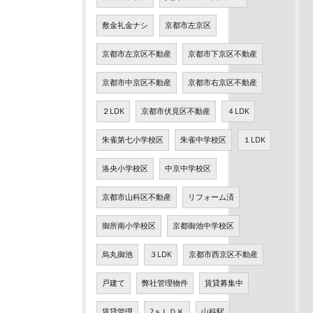
敷金礼金ナシ
京都市左京区
京都市左京区不動産
京都市下京区不動産
京都市中京区不動産
京都市右京区不動産
２LDK
京都市伏見区不動産
４LDK
朱雀第七小学校区
朱雀中学校区
１LDK
洛央小学校区
中京中学校区
京都市山科区不動産
リフォーム済
御所南小学校区
京都御池中学校区
烏丸御池
３LDK
京都市西京区不動産
戸建て
弊社管理物件
賃貸募集中
賃貸管理
2ｓＬＤＫ
山科駅