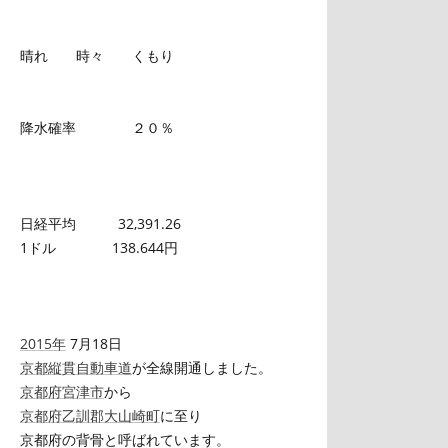
晴れ 時々 くもり
降水確率 ２０％
日経平均 32,391.26
1ドル 138.644円
2015年
7月18日
京都縦貫自動車道
が全線開通しました。
京都府
宮津市
から
京都府
乙訓郡
大山崎町
に至り
京都府の背骨と呼ばれています。