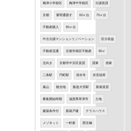
梅津小学校区
梅津中学校区
分譲賃貸
京都
紫明通面す
60㎡台
70㎡台
不動産購入
80㎡台
中古分譲マンションリノベーション
区分収益
不動産流通
京都市南区不動産
80㎡
北向き
京都市中京区賃貸
貸家
借家
二条駅
円町駅
清水寺
伏見稲荷
嵐山
観光地
阪急大宮駅
新築賃貸
募集開始時期
滋賀県草津市
土地
建築条件付
新築戸建
テラスハウス
メゾネット
一軒家
西京極