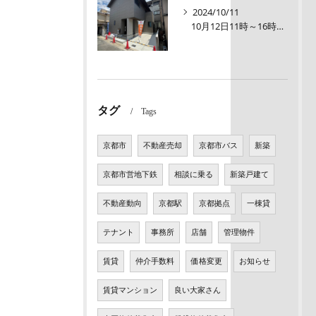
2024/10/11
10月12日11時～16時【オープンルーム】伏見区醍醐大構町 新築戸建て
タグ
Tags
京都市
不動産売却
京都市バス
新築
京都市営地下鉄
相談に乗る
新築戸建て
不動産動向
京都駅
京都拠点
一棟貸
テナント
事務所
店舗
管理物件
賃貸
仲介手数料
価格変更
お知らせ
賃貸マンション
良い大家さん