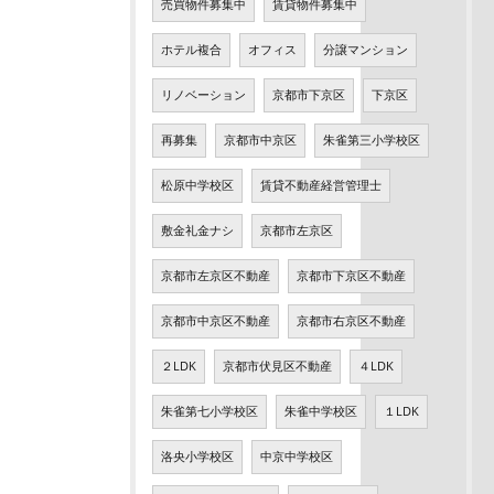
売買物件募集中
賃貸物件募集中
ホテル複合
オフィス
分譲マンション
リノベーション
京都市下京区
下京区
再募集
京都市中京区
朱雀第三小学校区
松原中学校区
賃貸不動産経営管理士
敷金礼金ナシ
京都市左京区
京都市左京区不動産
京都市下京区不動産
京都市中京区不動産
京都市右京区不動産
２LDK
京都市伏見区不動産
４LDK
朱雀第七小学校区
朱雀中学校区
１LDK
洛央小学校区
中京中学校区