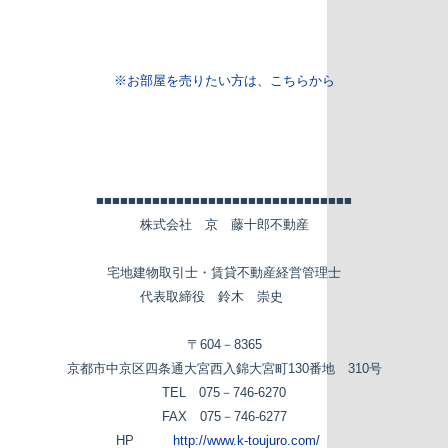
※お部屋を売りたい方は、こちらから
■■■■■■■■■■■■■■■■■■■■■■■■■■■■■■■■
株式会社 京 藤十郎不動産
宅地建物取引士・賃貸不動産経営管理士
代表取締役 鈴木 崇史
〒
604
－
8365
京都市中京区四条通大宮西入錦大宮町
130
番地
310
号
TEL
075
－
746-6270
FAX
075
－
746-6277
HP
http://www.k-toujuro.com/