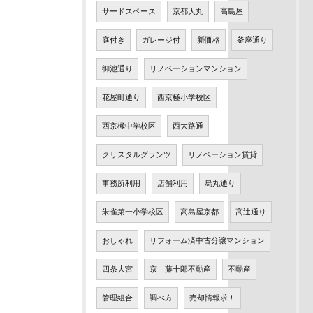
サードスペース
京都大丸
高島屋
庭付き
ガレージ付
新価格
釜座通り
御池通り
リノベーションマンション
花屋町通り
西京極小学校区
西京極中学校区
西大路通
クリスタルグランツ
リノベーション賃貸
事務所利用
店舗利用
烏丸通り
朱雀第一小学校区
高島屋京都
高辻通り
おしゃれ
リフォーム済中古分譲マンション
四条大宮
京 藤十郎不動産
不動産
管理組合
調べ方
売却情報求！