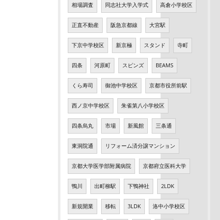
相場調査
同志社大学入学式
高倉小学校区
正直不動産
阪急京都線
大宮駅
下京中学校区
新京極
スタンド
寺町
四条
河原町
スピンズ
BEAMS
くら寿司
御池中学校区
京都市役所前駅
西ノ京中学校区
朱雀第八小学校区
四条烏丸
市場
新風館
三条通
東洞院通
リフォーム済分譲マンション
京都大学医学部附属病院
京都府立医科大学
鴨川
出町柳駅
下鴨神社
2LDK
新規開業
移転
3LDK
洛中小学校区