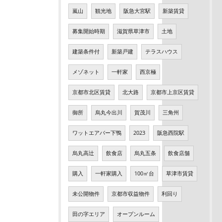
嵐山
観光地
阪急大宮駅
新築賃貸
募集開始時期
滋賀県草津市
土地
建築条件付
新築戸建
テラスハウス
メゾネット
一軒家
西京極
京都市北区賃貸
北大路
京都市上京区賃貸
御所
烏丸今出川
賀茂川
三角州
ワットエアバー下鴨
2023
阪急西院駅
烏丸高辻
飲食店
烏丸五条
飲食店舗
購入
一軒家購入
100㎡台
草津市賃貸
未公開物件
京都市収益物件
利回り
田の字エリア
オープンルーム