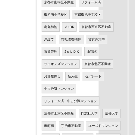
京都市山科区不動産
リフォーム済
御所南小学校区
京都御池中学校区
烏丸御池
３LDK
京都市西京区不動産
戸建て
弊社管理物件
賃貸募集中
賃貸管理
2ｓＬＤＫ
山科駅
ライオンズマンション
京都市北区不動産
お部屋探し
新入生
セパレート
中古分譲マンション
リフォーム済 中古分譲マンション
京都市上京区不動産
同志社大学
京都大学
出町柳
宇治市不動産
ユーズドマンション