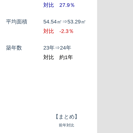
対比 27.9％
平均面積 54.54㎡⇒53.29㎡
対比 -2.3％
築年数 23年⇒24年
対比 約1年
【まとめ】
前年対比