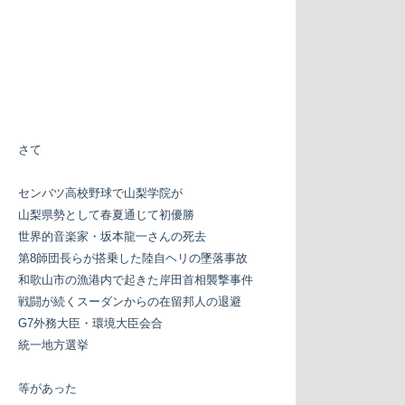
さて
センバツ高校野球で山梨学院が
山梨県勢として春夏通じて初優勝
世界的音楽家・坂本龍一さんの死去
第8師団長らが搭乗した陸自ヘリの墜落事故
和歌山市の漁港内で起きた岸田首相襲撃事件
戦闘が続くスーダンからの在留邦人の退避
G7外務大臣・環境大臣会合
統一地方選挙
等があった