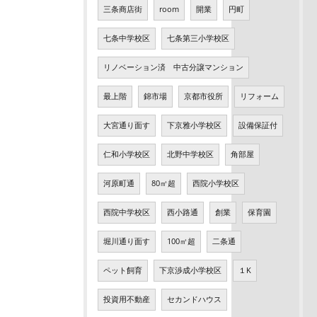
三条商店街
room
開業
円町
七条中学校区
七条第三小学校区
リノベーション済 中古分譲マンション
最上階
錦市場
京都市役所
リフォーム
大宮通り面す
下京雅小学校区
設備保証付
仁和小学校区
北野中学校区
角部屋
河原町通
80㎡超
西院小学校区
西院中学校区
西小路通
創業
保育園
堀川通り面す
100㎡超
二条通
ペット飼育
下京渉成小学校区
１K
投資用不動産
セカンドハウス