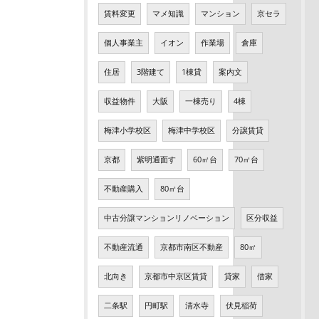
賃料変更
マメ知識
マンション
京セラ
個人事業主
イオン
作業場
倉庫
住居
3階建て
1棟貸
案内文
収益物件
大阪
一棟売り
4棟
梅津小学校区
梅津中学校区
分譲賃貸
京都
紫明通面す
60㎡台
70㎡台
不動産購入
80㎡台
中古分譲マンションリノベーション
区分収益
不動産流通
京都市南区不動産
80㎡
北向き
京都市中京区賃貸
貸家
借家
二条駅
円町駅
清水寺
伏見稲荷