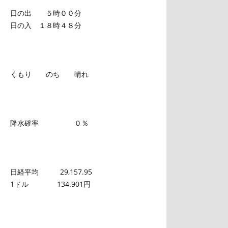
日の出 ５時００分
日の入 １８時４８分
くもり のち 晴れ
降水確率 ０％
日経平均 29,157.95
1ドル 134.901円