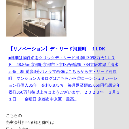
【リノベーション】デ・リード河原町 １LDK
■詳細は物件名をクリックデ・リード河原町3098万円1ＬＤ
Ｋ 48.86㎡京都府京都市下京区西橋詰町784京阪本線「清水
五条」駅 徒歩3分パノラマ画像はこちらからデ・リード河原
町 マンションカタログはこちらから◎ローンシュミレーシ
ョン◎借入35年 金利0.875％ 毎月返済額85,659円◎想定年
収◎350万前後以上おはようございます。２０２３年 ３月３
１日 金曜日 京都市中京区 最高...
こちらの
売主会社担当者様と弊社は