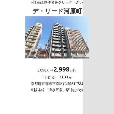
※詳細は物件名をクリック下さい
デ・リード河原町
2,998
3,098万⇒
万円
1ＬＤＫ 48.86㎡
京都府京都市下京区西橋詰町784
京阪本線「清水五条」駅 徒歩3分