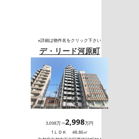
※詳細は物件名をクリック下さい
デ・リード河原町
2,998
3,098万⇒
万円
1ＬＤＫ 48.86㎡