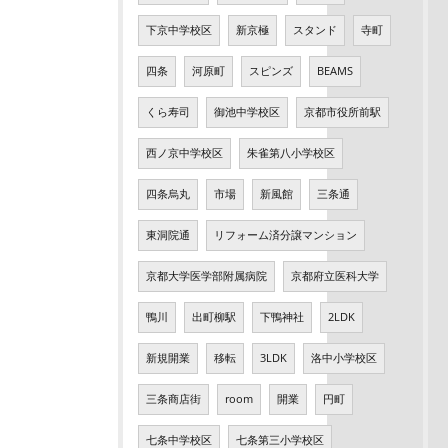
下京中学校区
新京極
スタンド
寺町
四条
河原町
スピンズ
BEAMS
くら寿司
御池中学校区
京都市役所前駅
西ノ京中学校区
朱雀第八小学校区
四条烏丸
市場
新風館
三条通
東洞院通
リフォーム済分譲マンション
京都大学医学部附属病院
京都府立医科大学
鴨川
出町柳駅
下鴨神社
2LDK
新規開業
移転
3LDK
洛中小学校区
三条商店街
room
開業
円町
七条中学校区
七条第三小学校区