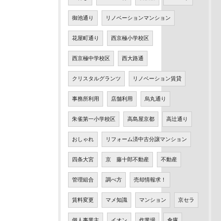
御池通り
リノベーションマンション
花屋町通り
西京極小学校区
西京極中学校区
西大路通
クリスタルグランツ
リノベーション賃貸
事務所利用
店舗利用
烏丸通り
朱雀第一小学校区
高島屋京都
高辻通り
おしゃれ
リフォーム済中古分譲マンション
四条大宮
京 藤十郎不動産
不動産
管理組合
調べ方
売却情報求！
賃料変更
マメ知識
マンション
京セラ
個人事業主
イオン
作業場
倉庫