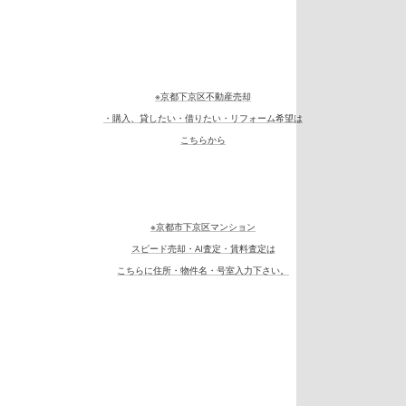
※京都下京区不動産売却
・購入、貸したい・借りたい・リフォーム希望は
こちらから
※京都市下京区マンション
スピード売却・AI査定・賃料査定は
こちらに住所・物件名・号室入力下さい。