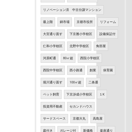
リノベーション済 中古分譲マンション
最上階
錦市場
京都市役所
リフォーム
大宮通り面す
下京雅小学校区
設備保証付
仁和小学校区
北野中学校区
角部屋
河原町通
80㎡超
西院小学校区
西院中学校区
西小路通
創業
保育園
堀川通り面す
100㎡超
二条通
ペット飼育
下京渉成小学校区
１K
投資用不動産
セカンドハウス
サードスペース
京都大丸
高島屋
庭付き
ガレージ付
新価格
釜座通り