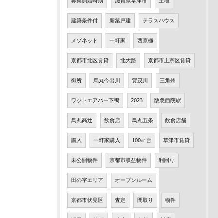
募集開始時期
滋賀県草津市
土地
建築条件付
新築戸建
テラスハウス
メゾネット
一軒家
西京極
京都市北区賃貸
北大路
京都市上京区賃貸
御所
烏丸今出川
賀茂川
三角州
ワットエアバー下鴨
2023
阪急西院駅
烏丸高辻
飲食店
烏丸五条
飲食店舗
購入
一軒家購入
100㎡台
草津市賃貸
未公開物件
京都市収益物件
利回り
田の字エリア
オープンルーム
京都市伏見区
査定
間取り
物件