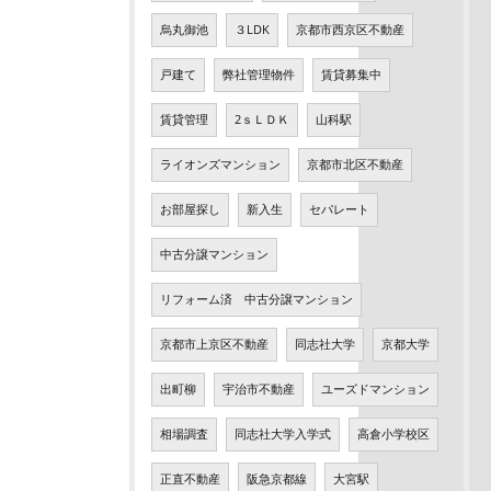
烏丸御池
３LDK
京都市西京区不動産
戸建て
弊社管理物件
賃貸募集中
賃貸管理
2ｓＬＤＫ
山科駅
ライオンズマンション
京都市北区不動産
お部屋探し
新入生
セパレート
中古分譲マンション
リフォーム済 中古分譲マンション
京都市上京区不動産
同志社大学
京都大学
出町柳
宇治市不動産
ユーズドマンション
相場調査
同志社大学入学式
高倉小学校区
正直不動産
阪急京都線
大宮駅