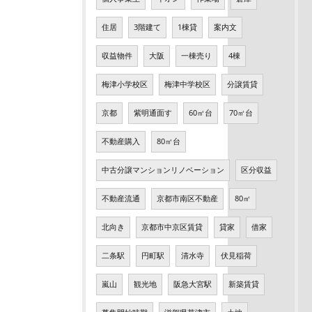
住居
3階建て
1棟貸
案内文
収益物件
大阪
一棟売り
4棟
梅津小学校区
梅津中学校区
分譲賃貸
京都
紫明通面す
60㎡台
70㎡台
不動産購入
80㎡台
中古分譲マンションリノベーション
区分収益
不動産流通
京都市南区不動産
80㎡
北向き
京都市中京区賃貸
貸家
借家
二条駅
円町駅
清水寺
伏見稲荷
嵐山
観光地
阪急大宮駅
新築賃貸