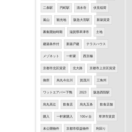
二条駅
円町駅
清水寺
伏見稲荷
嵐山
観光地
阪急大宮駅
新築賃貸
募集開始時期
滋賀県草津市
土地
建築条件付
新築戸建
テラスハウス
メゾネット
一軒家
西京極
京都市北区賃貸
北大路
京都市上京区賃貸
御所
烏丸今出川
賀茂川
三角州
ワットエアバー下鴨
2023
阪急西院駅
烏丸高辻
飲食店
烏丸五条
飲食店舗
購入
一軒家購入
100㎡台
草津市賃貸
未公開物件
京都市収益物件
利回り