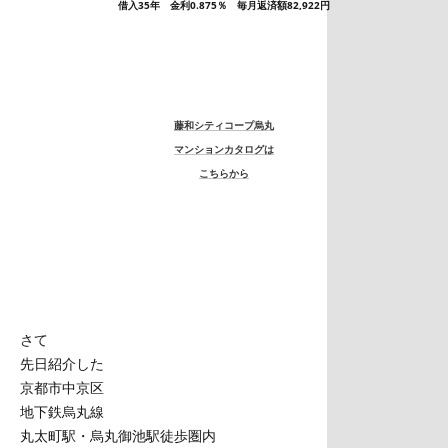
借入35年 金利0.875％ 毎月返済額82,922円
藤和シティコープ烏丸
マンションカタログは
こちらから
さて
先日紹介した
京都市中京区
地下鉄烏丸線
丸太町駅・烏丸御池駅徒歩圏内