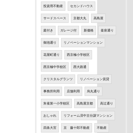
投資用不動産
セカンドハウス
サードスペース
京都大丸
高島屋
庭付き
ガレージ付
新価格
釜座通り
御池通り
リノベーションマンション
花屋町通り
西京極小学校区
西京極中学校区
西大路通
クリスタルグランツ
リノベーション賃貸
事務所利用
店舗利用
烏丸通り
朱雀第一小学校区
高島屋京都
高辻通り
おしゃれ
リフォーム済中古分譲マンション
四条大宮
京 藤十郎不動産
不動産