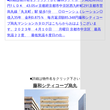
円1ＬＤＫ 43.05㎡京都府京都市中京区西九軒町291京都市営
烏丸線「丸太町」駅 徒歩1分 ◎ローンシュミレーション◎
借入35年 金利0.875％ 毎月返済額85,348円藤和シティコー
プ烏丸マンションカタログはこちらからおはようございま
す。２０２３年 ４月１０日 月曜日 京都市中京区 最高
気温２２度、 最低気温６度日の出...
■詳細は物件名をクリック下さい
藤和シティコープ烏丸