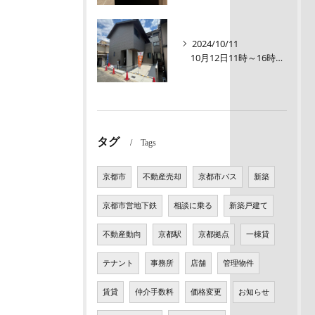
2024/10/11
10月12日11時～16時【オープンルーム】伏見区醍醐大構町 新築戸建て
タグ
Tags
京都市
不動産売却
京都市バス
新築
京都市営地下鉄
相談に乗る
新築戸建て
不動産動向
京都駅
京都拠点
一棟貸
テナント
事務所
店舗
管理物件
賃貸
仲介手数料
価格変更
お知らせ