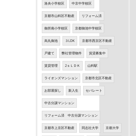
洛央小学校区
中京中学校区
京都市山科区不動産
リフォーム済
御所南小学校区
京都御池中学校区
烏丸御池
３LDK
京都市西京区不動産
戸建て
弊社管理物件
賃貸募集中
賃貸管理
2ｓＬＤＫ
山科駅
ライオンズマンション
京都市北区不動産
お部屋探し
新入生
セパレート
中古分譲マンション
リフォーム済 中古分譲マンション
京都市上京区不動産
同志社大学
京都大学