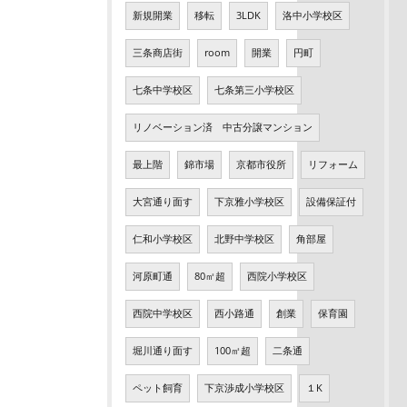
新規開業
移転
3LDK
洛中小学校区
三条商店街
room
開業
円町
七条中学校区
七条第三小学校区
リノベーション済 中古分譲マンション
最上階
錦市場
京都市役所
リフォーム
大宮通り面す
下京雅小学校区
設備保証付
仁和小学校区
北野中学校区
角部屋
河原町通
80㎡超
西院小学校区
西院中学校区
西小路通
創業
保育園
堀川通り面す
100㎡超
二条通
ペット飼育
下京渉成小学校区
１K