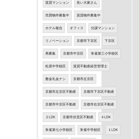
賃貸マンション
良い大家さん
売買物件募集中
賃貸物件募集中
ホテル複合
オフィス
分譲マンション
リノベーション
京都市下京区
下京区
再募集
京都市中京区
朱雀第三小学校区
松原中学校区
賃貸不動産経営管理士
敷金礼金ナシ
京都市左京区
京都市左京区不動産
京都市下京区不動産
京都市中京区不動産
京都市右京区不動産
２LDK
京都市伏見区不動産
４LDK
朱雀第七小学校区
朱雀中学校区
１LDK