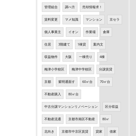
管理組合
調べ方
売却情報求！
賃料変更
マメ知識
マンション
京セラ
個人事業主
イオン
作業場
倉庫
住居
3階建て
1棟貸
案内文
収益物件
大阪
一棟売り
4棟
梅津小学校区
梅津中学校区
分譲賃貸
京都
紫明通面す
60㎡台
70㎡台
不動産購入
80㎡台
中古分譲マンションリノベーション
区分収益
不動産流通
京都市南区不動産
80㎡
北向き
京都市中京区賃貸
貸家
借家