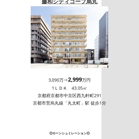
藤和シティコープ烏丸
2,999
3,090万⇒
万円
1ＬＤＫ 43.05㎡
京都府京都市中京区西九軒町291
京都市営烏丸線「丸太町」駅 徒歩1分
◎ローンシュミレーション◎