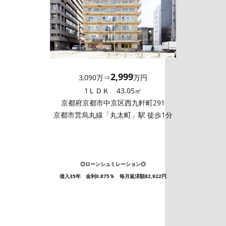
2,999
3,090万⇒
万円
1ＬＤＫ 43.05㎡
京都府京都市中京区西九軒町291
京都市営烏丸線「丸太町」駅 徒歩1分
◎ローンシュミレーション◎
借入35年 金利0.875％ 毎月返済額82,922円