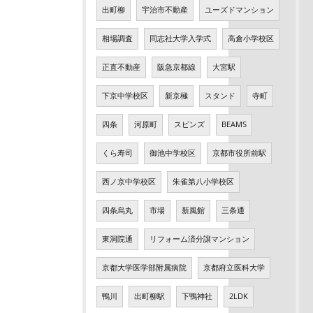
出町柳
宇治市不動産
ユーズドマンション
相場調査
同志社大学入学式
高倉小学校区
正直不動産
阪急京都線
大宮駅
下京中学校区
新京極
スタンド
寺町
四条
河原町
スピンズ
BEAMS
くら寿司
御池中学校区
京都市役所前駅
西ノ京中学校区
朱雀第八小学校区
四条烏丸
市場
新風館
三条通
東洞院通
リフォーム済分譲マンション
京都大学医学部附属病院
京都府立医科大学
鴨川
出町柳駅
下鴨神社
2LDK