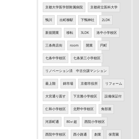
京都大学医学部附属病院
京都府立医科大学
鴨川
出町柳駅
下鴨神社
2LDK
新規開業
移転
3LDK
洛中小学校区
三条商店街
room
開業
円町
七条中学校区
七条第三小学校区
リノベーション済 中古分譲マンション
最上階
錦市場
京都市役所
リフォーム
大宮通り面す
下京雅小学校区
設備保証付
仁和小学校区
北野中学校区
角部屋
河原町通
80㎡超
西院小学校区
西院中学校区
西小路通
創業
保育園