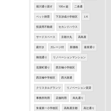
堀川通り面す
100㎡超
二条通
ペット飼育
下京渉成小学校区
１K
投資用不動産
セカンドハウス
サードスペース
京都大丸
高島屋
庭付き
ガレージ付
新価格
釜座通り
御池通り
リノベーションマンション
花屋町通り
西京極小学校区
西京極中学校区
西大路通
クリスタルグランツ
リノベーション賃貸
事務所利用
店舗利用
烏丸通り
朱雀第一小学校区
高島屋京都
高辻通り