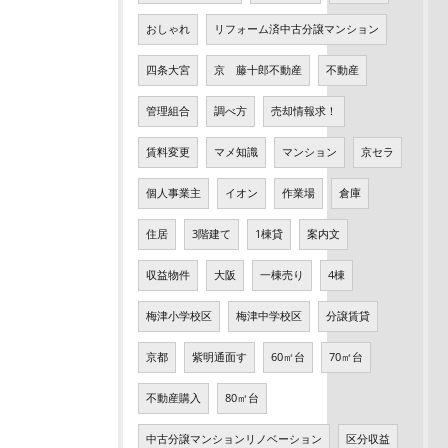
おしゃれ
リフォーム済中古分譲マンション
四条大宮
京 藤十郎不動産
不動産
管理組合
調べ方
売却情報求！
賃料変更
マメ知識
マンション
京セラ
個人事業主
イオン
作業場
倉庫
住居
3階建て
1棟貸
案内文
収益物件
大阪
一棟売り
4棟
梅津小学校区
梅津中学校区
分譲賃貸
京都
紫明通面す
60㎡台
70㎡台
不動産購入
80㎡台
中古分譲マンションリノベーション
区分収益