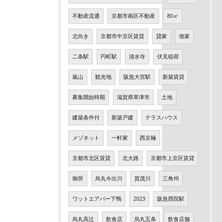
不動産流通
京都市南区不動産
80㎡
北向き
京都市中京区賃貸
貸家
借家
二条駅
円町駅
清水寺
伏見稲荷
嵐山
観光地
阪急大宮駅
新築賃貸
募集開始時期
滋賀県草津市
土地
建築条件付
新築戸建
テラスハウス
メゾネット
一軒家
西京極
京都市北区賃貸
北大路
京都市上京区賃貸
御所
烏丸今出川
賀茂川
三角州
ワットエアバー下鴨
2023
阪急西院駅
烏丸高辻
飲食店
烏丸五条
飲食店舗