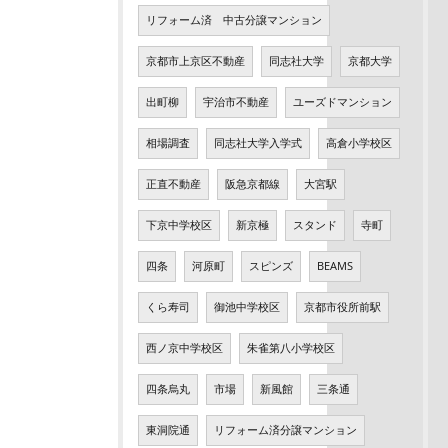
リフォーム済 中古分譲マンション
京都市上京区不動産
同志社大学
京都大学
出町柳
宇治市不動産
ユーズドマンション
相場調査
同志社大学入学式
高倉小学校区
正直不動産
阪急京都線
大宮駅
下京中学校区
新京極
スタンド
寺町
四条
河原町
スピンズ
BEAMS
くら寿司
御池中学校区
京都市役所前駅
西ノ京中学校区
朱雀第八小学校区
四条烏丸
市場
新風館
三条通
東洞院通
リフォーム済分譲マンション