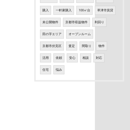
購入
一軒家購入
100㎡台
草津市賃貸
未公開物件
京都市収益物件
利回り
田の字エリア
オープンルーム
京都市伏見区
査定
間取り
物件
活用
依頼
安心
相談
対応
住宅
悩み