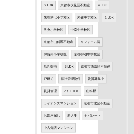
２LDK
京都市伏見区不動産
４LDK
朱雀第七小学校区
朱雀中学校区
１LDK
洛央小学校区
中京中学校区
京都市山科区不動産
リフォーム済
御所南小学校区
京都御池中学校区
烏丸御池
３LDK
京都市西京区不動産
戸建て
弊社管理物件
賃貸募集中
賃貸管理
2ｓＬＤＫ
山科駅
ライオンズマンション
京都市北区不動産
お部屋探し
新入生
セパレート
中古分譲マンション