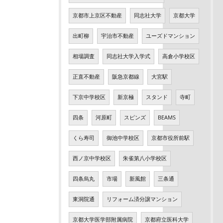
京都市上京区不動産
同志社大学
京都大学
出町柳
宇治市不動産
ユーズドマンション
相場調査
同志社大学入学式
高倉小学校区
正直不動産
阪急京都線
大宮駅
下京中学校区
新京極
スタンド
寺町
四条
河原町
スピンズ
BEAMS
くら寿司
御池中学校区
京都市役所前駅
西ノ京中学校区
朱雀第八小学校区
四条烏丸
市場
新風館
三条通
東洞院通
リフォーム済分譲マンション
京都大学医学部附属病院
京都府立医科大学