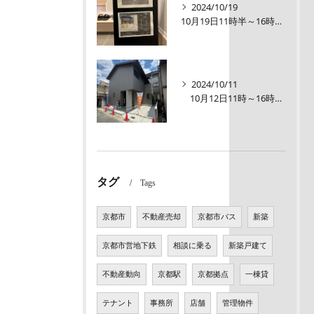
2024/10/19
10月19日11時半～16時00【オープンルーム】伏見区醍醐大構町新築戸建
2024/10/11
10月12日11時～16時【オープンルーム】伏見区醍醐大構町 新築戸建て
タグ
Tags
京都市
不動産売却
京都市バス
新築
京都市営地下鉄
相談に乗る
新築戸建て
不動産動向
京都駅
京都拠点
一棟貸
テナント
事務所
店舗
管理物件