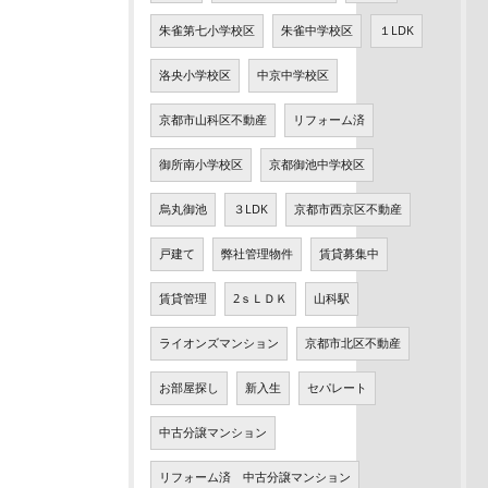
朱雀第七小学校区
朱雀中学校区
１LDK
洛央小学校区
中京中学校区
京都市山科区不動産
リフォーム済
御所南小学校区
京都御池中学校区
烏丸御池
３LDK
京都市西京区不動産
戸建て
弊社管理物件
賃貸募集中
賃貸管理
2ｓＬＤＫ
山科駅
ライオンズマンション
京都市北区不動産
お部屋探し
新入生
セパレート
中古分譲マンション
リフォーム済 中古分譲マンション