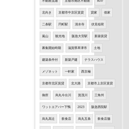
不動産流通
京都市南区不動産
80㎡
北向き
京都市中京区賃貸
貸家
借家
二条駅
円町駅
清水寺
伏見稲荷
嵐山
観光地
阪急大宮駅
新築賃貸
募集開始時期
滋賀県草津市
土地
建築条件付
新築戸建
テラスハウス
メゾネット
一軒家
西京極
京都市北区賃貸
北大路
京都市上京区賃貸
御所
烏丸今出川
賀茂川
三角州
ワットエアバー下鴨
2023
阪急西院駅
烏丸高辻
飲食店
烏丸五条
飲食店舗