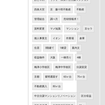
四条大宮
京 藤十郎不動産
不動産
管理組合
調べ方
売却情報求！
賃料変更
マメ知識
マンション
京セラ
個人事業主
イオン
作業場
倉庫
住居
3階建て
1棟貸
案内文
収益物件
大阪
一棟売り
4棟
梅津小学校区
梅津中学校区
分譲賃貸
京都
紫明通面す
60㎡台
70㎡台
不動産購入
80㎡台
中古分譲マンションリノベーション
区分収益