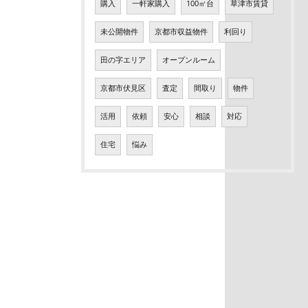
購入
一軒家購入
100㎡台
草津市賃貸
未公開物件
京都市収益物件
利回り
田の字エリア
オープンルーム
京都市伏見区
査定
間取り
物件
活用
依頼
安心
相談
対応
住宅
悩み