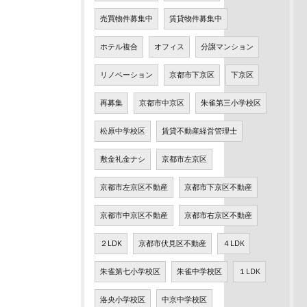
売買物件募集中
賃貸物件募集中
ホテル複合
オフィス
分譲マンション
リノベーション
京都市下京区
下京区
再募集
京都市中京区
朱雀第三小学校区
松原中学校区
賃貸不動産経営管理士
敷金礼金ナシ
京都市左京区
京都市左京区不動産
京都市下京区不動産
京都市中京区不動産
京都市右京区不動産
２LDK
京都市伏見区不動産
４LDK
朱雀第七小学校区
朱雀中学校区
１LDK
洛央小学校区
中京中学校区