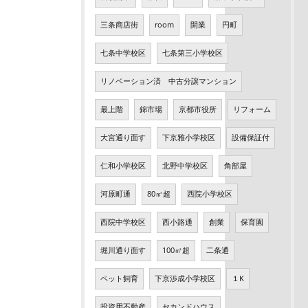
三条商店街
room
開業
円町
七条中学校区
七条第三小学校区
リノベーション済 中古分譲マンション
最上階
錦市場
京都市役所
リフォーム
大宮通り面す
下京雅小学校区
設備保証付
仁和小学校区
北野中学校区
角部屋
河原町通
80㎡超
西院小学校区
西院中学校区
西小路通
創業
保育園
堀川通り面す
100㎡超
二条通
ペット飼育
下京渉成小学校区
１K
投資用不動産
セカンドハウス