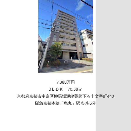
7,380万円
3ＬＤＫ 70.58㎡
京都府京都市中京区柳馬場通蛸薬師下る十文字町440
阪急京都本線「烏丸」駅 徒歩6分