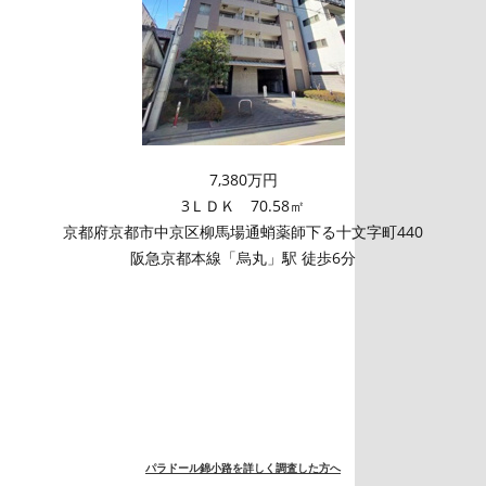
7,380万円
3ＬＤＫ 70.58㎡
京都府京都市中京区柳馬場通蛸薬師下る十文字町440
阪急京都本線「烏丸」駅 徒歩6分
パラドール錦小路を詳しく調査した方へ