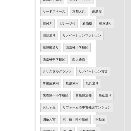
サードスペース
京都大丸
高島屋
庭付き
ガレージ付
新価格
釜座通り
御池通り
リノベーションマンション
花屋町通り
西京極小学校区
西京極中学校区
西大路通
クリスタルグランツ
リノベーション賃貸
事務所利用
店舗利用
烏丸通り
朱雀第一小学校区
高島屋京都
高辻通り
おしゃれ
リフォーム済中古分譲マンション
四条大宮
京 藤十郎不動産
不動産