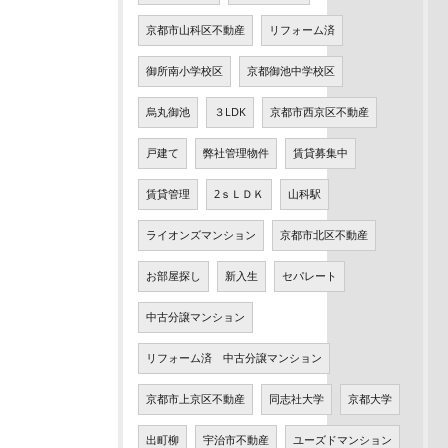
京都市山科区不動産
リフォーム済
御所南小学校区
京都御池中学校区
烏丸御池
３LDK
京都市西京区不動産
戸建て
弊社管理物件
賃貸募集中
賃貸管理
2ｓＬＤＫ
山科駅
ライオンズマンション
京都市北区不動産
お部屋探し
新入生
セパレート
中古分譲マンション
リフォーム済 中古分譲マンション
京都市上京区不動産
同志社大学
京都大学
出町柳
宇治市不動産
ユーズドマンション