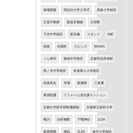
相場調査
同志社大学入学式
高倉小学校区
正直不動産
阪急京都線
大宮駅
下京中学校区
新京極
スタンド
寺町
四条
河原町
スピンズ
BEAMS
くら寿司
御池中学校区
京都市役所前駅
西ノ京中学校区
朱雀第八小学校区
四条烏丸
市場
新風館
三条通
東洞院通
リフォーム済分譲マンション
京都大学医学部附属病院
京都府立医科大学
鴨川
出町柳駅
下鴨神社
2LDK
新規開業
移転
3LDK
洛中小学校区