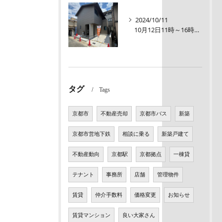
2024/10/11
10月12日11時～16時【オープンルーム】伏見区醍醐大構町 新築戸建て
タグ
Tags
京都市
不動産売却
京都市バス
新築
京都市営地下鉄
相談に乗る
新築戸建て
不動産動向
京都駅
京都拠点
一棟貸
テナント
事務所
店舗
管理物件
賃貸
仲介手数料
価格変更
お知らせ
賃貸マンション
良い大家さん