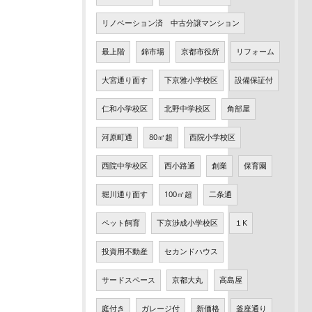
リノベーション済 中古分譲マンション
最上階
錦市場
京都市役所
リフォーム
大宮通り面す
下京雅小学校区
設備保証付
仁和小学校区
北野中学校区
角部屋
河原町通
80㎡超
西院小学校区
西院中学校区
西小路通
創業
保育園
堀川通り面す
100㎡超
二条通
ペット飼育
下京渉成小学校区
１K
投資用不動産
セカンドハウス
サードスペース
京都大丸
高島屋
庭付き
ガレージ付
新価格
釜座通り