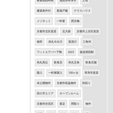
募集開始時期
滋賀県草津市
土地
建築条件付
新築戸建
テラスハウス
メゾネット
一軒家
西京極
京都市北区賃貸
北大路
京都市上京区賃貸
御所
烏丸今出川
賀茂川
三角州
ワットエアバー下鴨
2023
阪急西院駅
烏丸高辻
飲食店
烏丸五条
飲食店舗
購入
一軒家購入
100㎡台
草津市賃貸
未公開物件
京都市収益物件
利回り
田の字エリア
オープンルーム
京都市伏見区
査定
間取り
物件