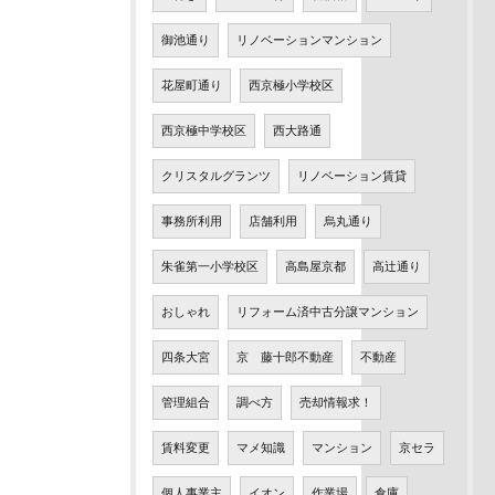
御池通り
リノベーションマンション
花屋町通り
西京極小学校区
西京極中学校区
西大路通
クリスタルグランツ
リノベーション賃貸
事務所利用
店舗利用
烏丸通り
朱雀第一小学校区
高島屋京都
高辻通り
おしゃれ
リフォーム済中古分譲マンション
四条大宮
京 藤十郎不動産
不動産
管理組合
調べ方
売却情報求！
賃料変更
マメ知識
マンション
京セラ
個人事業主
イオン
作業場
倉庫