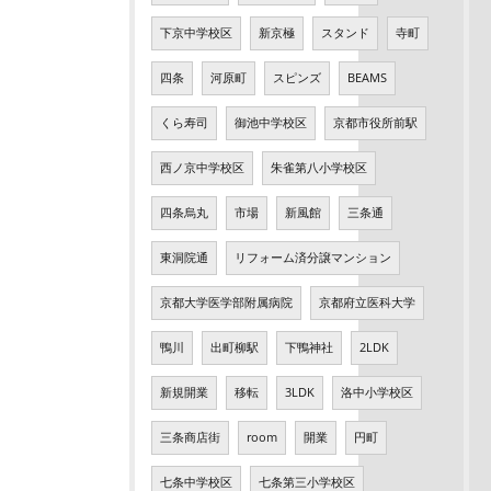
下京中学校区
新京極
スタンド
寺町
四条
河原町
スピンズ
BEAMS
くら寿司
御池中学校区
京都市役所前駅
西ノ京中学校区
朱雀第八小学校区
四条烏丸
市場
新風館
三条通
東洞院通
リフォーム済分譲マンション
京都大学医学部附属病院
京都府立医科大学
鴨川
出町柳駅
下鴨神社
2LDK
新規開業
移転
3LDK
洛中小学校区
三条商店街
room
開業
円町
七条中学校区
七条第三小学校区