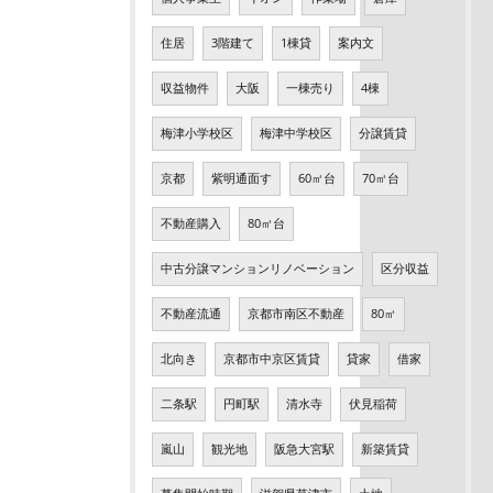
住居
3階建て
1棟貸
案内文
収益物件
大阪
一棟売り
4棟
梅津小学校区
梅津中学校区
分譲賃貸
京都
紫明通面す
60㎡台
70㎡台
不動産購入
80㎡台
中古分譲マンションリノベーション
区分収益
不動産流通
京都市南区不動産
80㎡
北向き
京都市中京区賃貸
貸家
借家
二条駅
円町駅
清水寺
伏見稲荷
嵐山
観光地
阪急大宮駅
新築賃貸