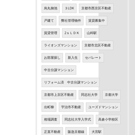
烏丸御池
３LDK
京都市西京区不動産
戸建て
弊社管理物件
賃貸募集中
賃貸管理
2ｓＬＤＫ
山科駅
ライオンズマンション
京都市北区不動産
お部屋探し
新入生
セパレート
中古分譲マンション
リフォーム済 中古分譲マンション
京都市上京区不動産
同志社大学
京都大学
出町柳
宇治市不動産
ユーズドマンション
相場調査
同志社大学入学式
高倉小学校区
正直不動産
阪急京都線
大宮駅