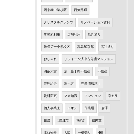
西京極中学校区
西大路通
クリスタルグランツ
リノベーション賃貸
事務所利用
店舗利用
烏丸通り
朱雀第一小学校区
高島屋京都
高辻通り
おしゃれ
リフォーム済中古分譲マンション
四条大宮
京 藤十郎不動産
不動産
管理組合
調べ方
売却情報求！
賃料変更
マメ知識
マンション
京セラ
個人事業主
イオン
作業場
倉庫
住居
3階建て
1棟貸
案内文
収益物件
大阪
一棟売り
4棟