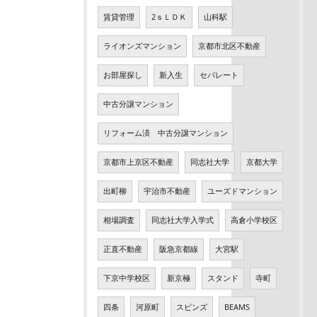
賃貸管理
2ｓＬＤＫ
山科駅
ライオンズマンション
京都市北区不動産
お部屋探し
新入生
セパレート
中古分譲マンション
リフォーム済 中古分譲マンション
京都市上京区不動産
同志社大学
京都大学
出町柳
宇治市不動産
ユーズドマンション
相場調査
同志社大学入学式
高倉小学校区
正直不動産
阪急京都線
大宮駅
下京中学校区
新京極
スタンド
寺町
四条
河原町
スピンズ
BEAMS