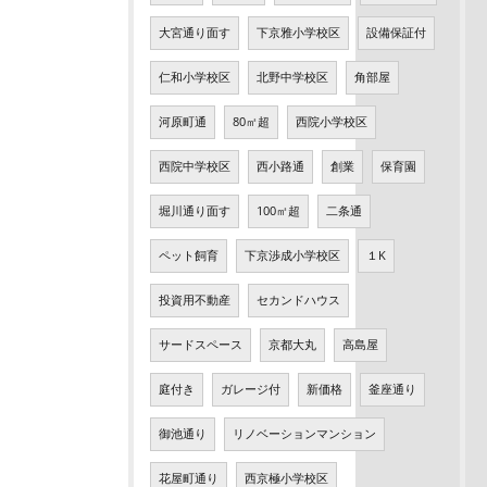
大宮通り面す
下京雅小学校区
設備保証付
仁和小学校区
北野中学校区
角部屋
河原町通
80㎡超
西院小学校区
西院中学校区
西小路通
創業
保育園
堀川通り面す
100㎡超
二条通
ペット飼育
下京渉成小学校区
１K
投資用不動産
セカンドハウス
サードスペース
京都大丸
高島屋
庭付き
ガレージ付
新価格
釜座通り
御池通り
リノベーションマンション
花屋町通り
西京極小学校区