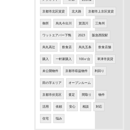
京都市北区賃貸
北大路
京都市上京区賃貸
御所
烏丸今出川
賀茂川
三角州
ワットエアバー下鴨
2023
阪急西院駅
烏丸高辻
飲食店
烏丸五条
飲食店舗
購入
一軒家購入
100㎡台
草津市賃貸
未公開物件
京都市収益物件
利回り
田の字エリア
オープンルーム
京都市伏見区
査定
間取り
物件
活用
依頼
安心
相談
対応
住宅
悩み