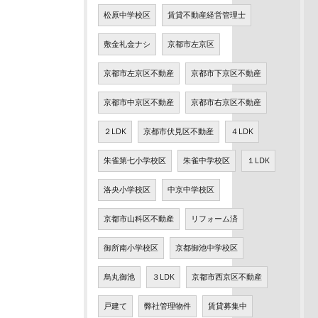
松原中学校区
賃貸不動産経営管理士
敷金礼金ナシ
京都市左京区
京都市左京区不動産
京都市下京区不動産
京都市中京区不動産
京都市右京区不動産
２LDK
京都市伏見区不動産
４LDK
朱雀第七小学校区
朱雀中学校区
１LDK
洛央小学校区
中京中学校区
京都市山科区不動産
リフォーム済
御所南小学校区
京都御池中学校区
烏丸御池
３LDK
京都市西京区不動産
戸建て
弊社管理物件
賃貸募集中