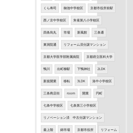
くら寿司
御池中学校区
京都市役所前駅
西ノ京中学校区
朱雀第八小学校区
四条烏丸
市場
新風館
三条通
東洞院通
リフォーム済分譲マンション
京都大学医学部附属病院
京都府立医科大学
鴨川
出町柳駅
下鴨神社
2LDK
新規開業
移転
3LDK
洛中小学校区
三条商店街
room
開業
円町
七条中学校区
七条第三小学校区
リノベーション済 中古分譲マンション
最上階
錦市場
京都市役所
リフォーム