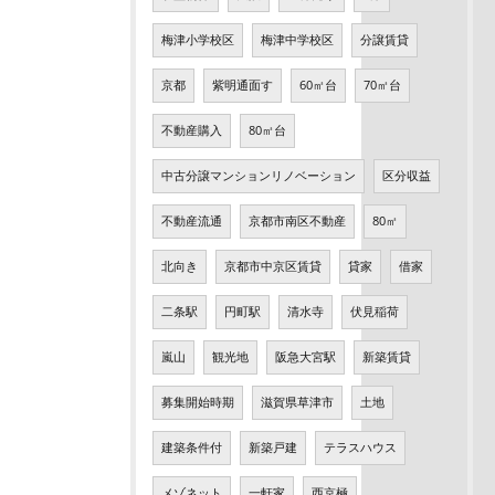
梅津小学校区
梅津中学校区
分譲賃貸
京都
紫明通面す
60㎡台
70㎡台
不動産購入
80㎡台
中古分譲マンションリノベーション
区分収益
不動産流通
京都市南区不動産
80㎡
北向き
京都市中京区賃貸
貸家
借家
二条駅
円町駅
清水寺
伏見稲荷
嵐山
観光地
阪急大宮駅
新築賃貸
募集開始時期
滋賀県草津市
土地
建築条件付
新築戸建
テラスハウス
メゾネット
一軒家
西京極