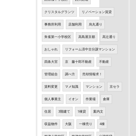
クリスタルグランツ
リノベーション賃貸
事務所利用
店舗利用
烏丸通り
朱雀第一小学校区
高島屋京都
高辻通り
おしゃれ
リフォーム済中古分譲マンション
四条大宮
京 藤十郎不動産
不動産
管理組合
調べ方
売却情報求！
賃料変更
マメ知識
マンション
京セラ
個人事業主
イオン
作業場
倉庫
住居
3階建て
1棟貸
案内文
収益物件
大阪
一棟売り
4棟