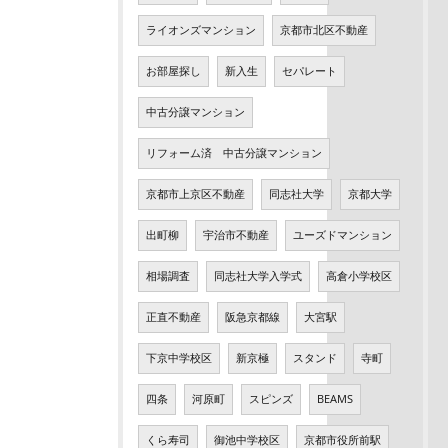
ライオンズマンション
京都市北区不動産
お部屋探し
新入生
セパレート
中古分譲マンション
リフォーム済 中古分譲マンション
京都市上京区不動産
同志社大学
京都大学
出町柳
宇治市不動産
ユーズドマンション
相場調査
同志社大学入学式
高倉小学校区
正直不動産
阪急京都線
大宮駅
下京中学校区
新京極
スタンド
寺町
四条
河原町
スピンズ
BEAMS
くら寿司
御池中学校区
京都市役所前駅