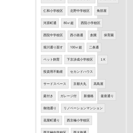
仁和小学校区
北野中学校区
角部屋
河原町通
80㎡超
西院小学校区
西院中学校区
西小路通
創業
保育園
堀川通り面す
100㎡超
二条通
ペット飼育
下京渉成小学校区
１K
投資用不動産
セカンドハウス
サードスペース
京都大丸
高島屋
庭付き
ガレージ付
新価格
釜座通り
御池通り
リノベーションマンション
花屋町通り
西京極小学校区
西京極中学校区
西大路通