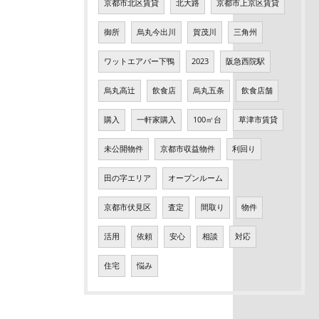
京都市北区賃貸
北大路
京都市上京区賃貸
御所
烏丸今出川
賀茂川
三角州
ワットエアバー下鴨
2023
阪急西院駅
烏丸高辻
飲食店
烏丸五条
飲食店舗
購入
一軒家購入
100㎡台
草津市賃貸
未公開物件
京都市収益物件
利回り
田の字エリア
オープンルーム
京都市伏見区
査定
間取り
物件
活用
依頼
安心
相談
対応
住宅
悩み