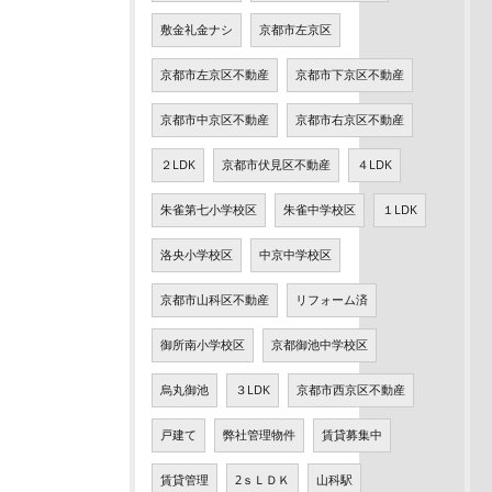
敷金礼金ナシ
京都市左京区
京都市左京区不動産
京都市下京区不動産
京都市中京区不動産
京都市右京区不動産
２LDK
京都市伏見区不動産
４LDK
朱雀第七小学校区
朱雀中学校区
１LDK
洛央小学校区
中京中学校区
京都市山科区不動産
リフォーム済
御所南小学校区
京都御池中学校区
烏丸御池
３LDK
京都市西京区不動産
戸建て
弊社管理物件
賃貸募集中
賃貸管理
2ｓＬＤＫ
山科駅