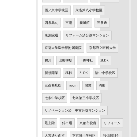
西ノ京中学校区
朱雀第八小学校区
四条烏丸
市場
新風館
三条通
東洞院通
リフォーム済分譲マンション
京都大学医学部附属病院
京都府立医科大学
鴨川
出町柳駅
下鴨神社
2LDK
新規開業
移転
3LDK
洛中小学校区
三条商店街
room
開業
円町
七条中学校区
七条第三小学校区
リノベーション済 中古分譲マンション
最上階
錦市場
京都市役所
リフォーム
大宮通り面す
下京雅小学校区
設備保証付