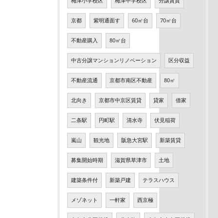
梅津小学校区
梅津中学校区
分譲賃貸
京都
紫明通面す
60㎡台
70㎡台
不動産購入
80㎡台
中古分譲マンションリノベーション
区分収益
不動産流通
京都市南区不動産
80㎡
北向き
京都市中京区賃貸
貸家
借家
二条駅
円町駅
清水寺
伏見稲荷
嵐山
観光地
阪急大宮駅
新築賃貸
募集開始時期
滋賀県草津市
土地
建築条件付
新築戸建
テラスハウス
メゾネット
一軒家
西京極