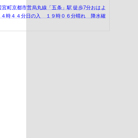
若宮町京都市営烏丸線「五条」駅 徒歩7分おはよ
 ４時４４分日の入 １９時０６分晴れ 降水確