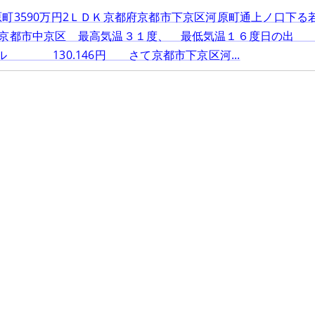
町3590万円2ＬＤＫ京都府京都市下京区河原町通上ノ口下る
 京都市中京区 最高気温３１度、 最低気温１６度日の出
 130.146円 さて京都市下京区河...