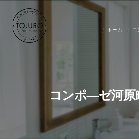
ホーム
コ
コンポ―ゼ河原