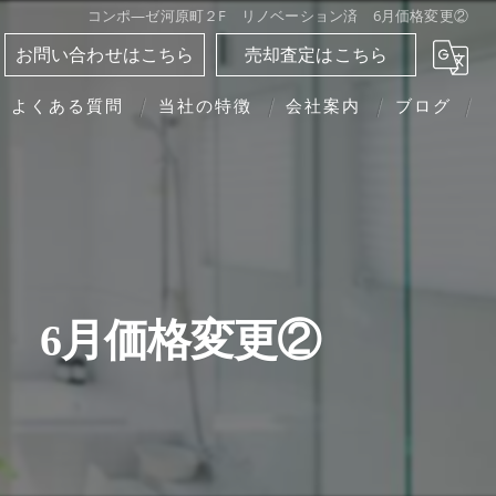
コンポ―ゼ河原町２F リノベーション済 6月価格変更②
お問い合わせはこちら
売却査定はこちら
よくある質問
当社の特徴
会社案内
ブログ
分譲マンション
相続
離婚
 6月価格変更②
転勤
買い替え