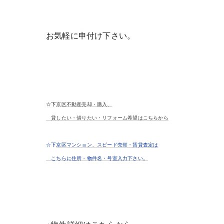
お気軽に申付け下さい。
☆下
京区不動産売却・購入、
貸したい・借りたい・リフォーム希望はこちらから
☆
下
京区マンション、スピード売却・賃貸査定は
こちらに住所・物件名・号室入力下さい。