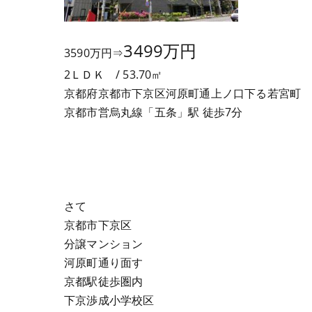
3499万円
3590万円⇒
2ＬＤＫ / 53.70㎡
京都府京都市下京区河原町通上ノ口下る若宮町
京都市営烏丸線「五条」駅 徒歩7分
さて
京都市下京区
分譲マンション
河原町通り面す
京都駅徒歩圏内
下京渉成小学校区