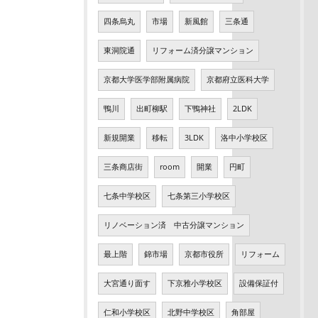
四条烏丸
市場
新風館
三条通
東洞院通
リフォーム済分譲マンション
京都大学医学部附属病院
京都府立医科大学
鴨川
出町柳駅
下鴨神社
2LDK
新規開業
移転
3LDK
洛中小学校区
三条商店街
room
開業
円町
七条中学校区
七条第三小学校区
リノベーション済 中古分譲マンション
最上階
錦市場
京都市役所
リフォーム
大宮通り面す
下京雅小学校区
設備保証付
仁和小学校区
北野中学校区
角部屋