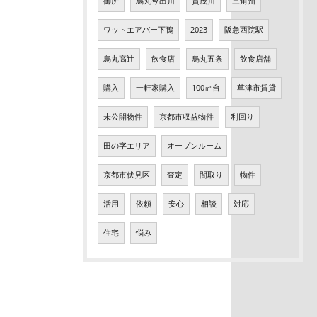
御所
烏丸今出川
賀茂川
三角州
ワットエアバー下鴨
2023
阪急西院駅
烏丸高辻
飲食店
烏丸五条
飲食店舗
購入
一軒家購入
100㎡台
草津市賃貸
未公開物件
京都市収益物件
利回り
田の字エリア
オープンルーム
京都市伏見区
査定
間取り
物件
活用
依頼
安心
相談
対応
住宅
悩み