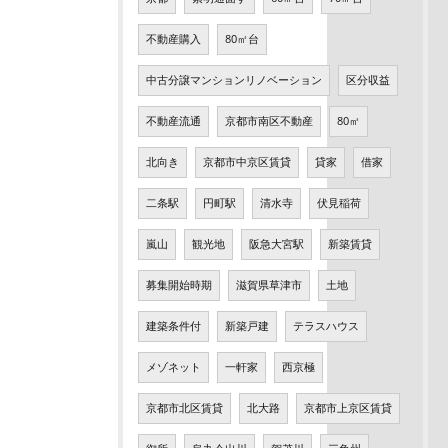
不動産購入
80㎡台
中古分譲マンションリノベーション
区分収益
不動産流通
京都市南区不動産
80㎡
北向き
京都市中京区賃貸
貸家
借家
二条駅
円町駅
清水寺
伏見稲荷
嵐山
観光地
阪急大宮駅
新築賃貸
募集開始時期
滋賀県草津市
土地
建築条件付
新築戸建
テラスハウス
メゾネット
一軒家
西京極
京都市北区賃貸
北大路
京都市上京区賃貸