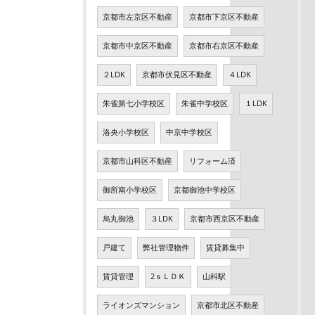
京都市左京区不動産
京都市下京区不動産
京都市中京区不動産
京都市右京区不動産
２LDK
京都市伏見区不動産
４LDK
朱雀第七小学校区
朱雀中学校区
１LDK
洛央小学校区
中京中学校区
京都市山科区不動産
リフォーム済
御所南小学校区
京都御池中学校区
烏丸御池
３LDK
京都市西京区不動産
戸建て
弊社管理物件
賃貸募集中
賃貸管理
2ｓＬＤＫ
山科駅
ライオンズマンション
京都市北区不動産