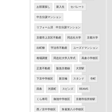
お部屋探し
新入生
セパレート
中古分譲マンション
リフォーム済 中古分譲マンション
京都市上京区不動産
同志社大学
京都大学
出町柳
宇治市不動産
ユーズドマンション
相場調査
同志社大学入学式
高倉小学校区
正直不動産
阪急京都線
大宮駅
下京中学校区
新京極
スタンド
寺町
四条
河原町
スピンズ
BEAMS
くら寿司
御池中学校区
京都市役所前駅
西ノ京中学校区
朱雀第八小学校区