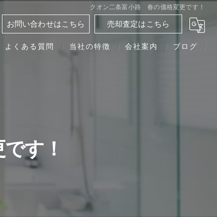
クオン二条富小路 春の価格変更です！
お問い合わせはこちら
売却査定はこちら
よくある質問
当社の特徴
会社案内
ブログ
分譲マンション
相続
離婚
更です！
転勤
買い替え