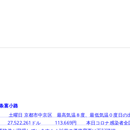
条富小路
２日 土曜日 京都市中京区 最高気温８度、最低気温０度日
,522.261ドル 113.669円 本日コロナ感染者