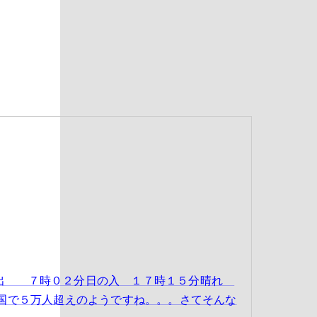
の出 ７時０２分日の入 １７時１５分晴れ
全国で５万人超えのようですね。。。さてそんな