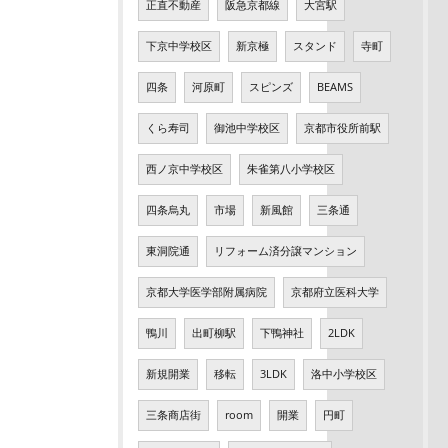
正直不動産
阪急京都線
大宮駅
下京中学校区
新京極
スタンド
寺町
四条
河原町
スピンズ
BEAMS
くら寿司
御池中学校区
京都市役所前駅
西ノ京中学校区
朱雀第八小学校区
四条烏丸
市場
新風館
三条通
東洞院通
リフォーム済分譲マンション
京都大学医学部附属病院
京都府立医科大学
鴨川
出町柳駅
下鴨神社
2LDK
新規開業
移転
3LDK
洛中小学校区
三条商店街
room
開業
円町