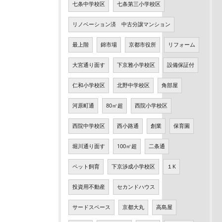
七条中学校区
七条第三小学校区
リノベーション済 中古分譲マンション
最上階
錦市場
京都市役所
リフォーム
大宮通り面す
下京雅小学校区
設備保証付
仁和小学校区
北野中学校区
角部屋
河原町通
80㎡超
西院小学校区
西院中学校区
西小路通
創業
保育園
堀川通り面す
100㎡超
二条通
ペット飼育
下京渉成小学校区
１K
投資用不動産
セカンドハウス
サードスペース
京都大丸
高島屋