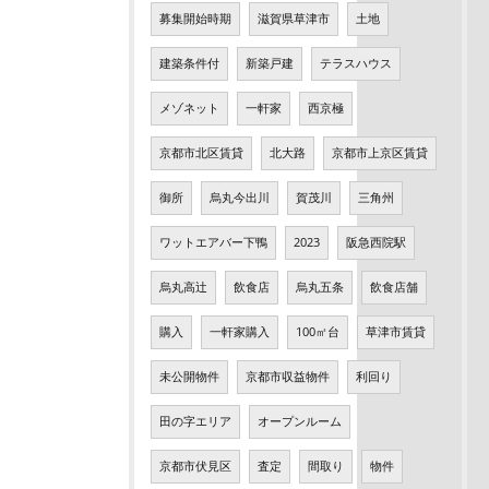
募集開始時期
滋賀県草津市
土地
建築条件付
新築戸建
テラスハウス
メゾネット
一軒家
西京極
京都市北区賃貸
北大路
京都市上京区賃貸
御所
烏丸今出川
賀茂川
三角州
ワットエアバー下鴨
2023
阪急西院駅
烏丸高辻
飲食店
烏丸五条
飲食店舗
購入
一軒家購入
100㎡台
草津市賃貸
未公開物件
京都市収益物件
利回り
田の字エリア
オープンルーム
京都市伏見区
査定
間取り
物件