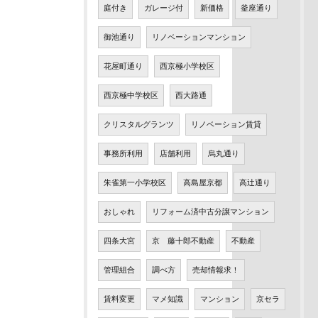
庭付き
ガレージ付
新価格
釜座通り
御池通り
リノベーションマンション
花屋町通り
西京極小学校区
西京極中学校区
西大路通
クリスタルグランツ
リノベーション賃貸
事務所利用
店舗利用
烏丸通り
朱雀第一小学校区
高島屋京都
高辻通り
おしゃれ
リフォーム済中古分譲マンション
四条大宮
京 藤十郎不動産
不動産
管理組合
調べ方
売却情報求！
賃料変更
マメ知識
マンション
京セラ