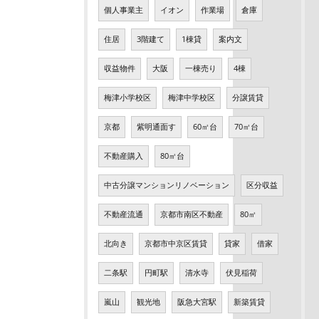
個人事業主
イオン
作業場
倉庫
住居
3階建て
1棟貸
案内文
収益物件
大阪
一棟売り
4棟
梅津小学校区
梅津中学校区
分譲賃貸
京都
紫明通面す
60㎡台
70㎡台
不動産購入
80㎡台
中古分譲マンションリノベーション
区分収益
不動産流通
京都市南区不動産
80㎡
北向き
京都市中京区賃貸
貸家
借家
二条駅
円町駅
清水寺
伏見稲荷
嵐山
観光地
阪急大宮駅
新築賃貸