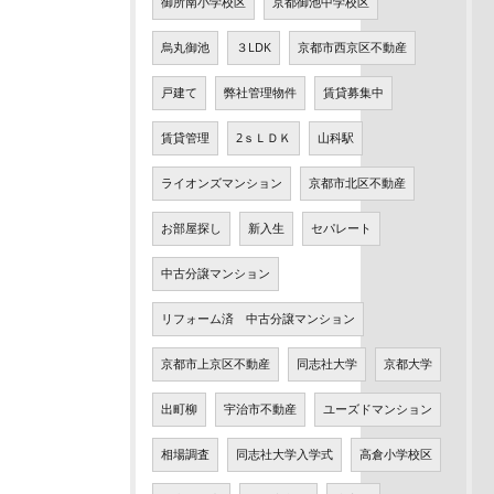
御所南小学校区
京都御池中学校区
烏丸御池
３LDK
京都市西京区不動産
戸建て
弊社管理物件
賃貸募集中
賃貸管理
2ｓＬＤＫ
山科駅
ライオンズマンション
京都市北区不動産
お部屋探し
新入生
セパレート
中古分譲マンション
リフォーム済 中古分譲マンション
京都市上京区不動産
同志社大学
京都大学
出町柳
宇治市不動産
ユーズドマンション
相場調査
同志社大学入学式
高倉小学校区