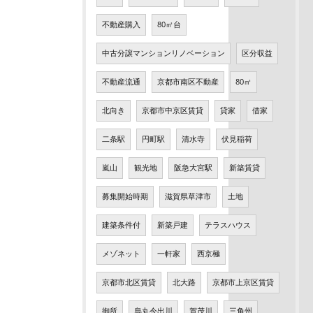
不動産購入
80㎡台
中古分譲マンションリノベーション
区分収益
不動産流通
京都市南区不動産
80㎡
北向き
京都市中京区賃貸
貸家
借家
二条駅
円町駅
清水寺
伏見稲荷
嵐山
観光地
阪急大宮駅
新築賃貸
募集開始時期
滋賀県草津市
土地
建築条件付
新築戸建
テラスハウス
メゾネット
一軒家
西京極
京都市北区賃貸
北大路
京都市上京区賃貸
御所
烏丸今出川
賀茂川
三角州