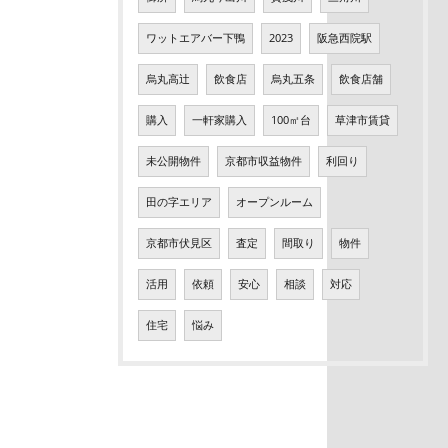
ワットエアバー下鴨
2023
阪急西院駅
烏丸高辻
飲食店
烏丸五条
飲食店舗
購入
一軒家購入
100㎡台
草津市賃貸
未公開物件
京都市収益物件
利回り
田の字エリア
オープンルーム
京都市伏見区
査定
間取り
物件
活用
依頼
安心
相談
対応
住宅
悩み