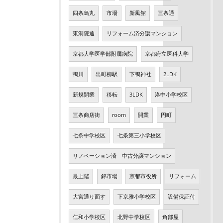
四条烏丸
市場
新風館
三条通
東洞院通
リフォーム済分譲マンション
京都大学医学部附属病院
京都府立医科大学
鴨川
出町柳駅
下鴨神社
2LDK
新規開業
移転
3LDK
洛中小学校区
三条商店街
room
開業
円町
七条中学校区
七条第三小学校区
リノベーション済 中古分譲マンション
最上階
錦市場
京都市役所
リフォーム
大宮通り面す
下京雅小学校区
設備保証付
仁和小学校区
北野中学校区
角部屋