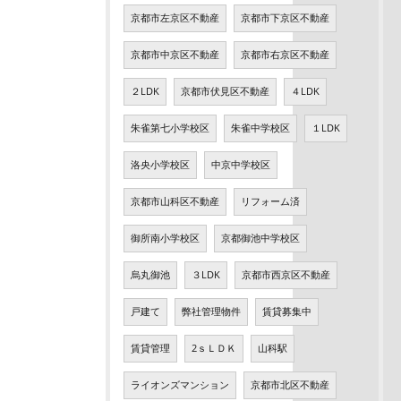
京都市左京区不動産
京都市下京区不動産
京都市中京区不動産
京都市右京区不動産
２LDK
京都市伏見区不動産
４LDK
朱雀第七小学校区
朱雀中学校区
１LDK
洛央小学校区
中京中学校区
京都市山科区不動産
リフォーム済
御所南小学校区
京都御池中学校区
烏丸御池
３LDK
京都市西京区不動産
戸建て
弊社管理物件
賃貸募集中
賃貸管理
2ｓＬＤＫ
山科駅
ライオンズマンション
京都市北区不動産