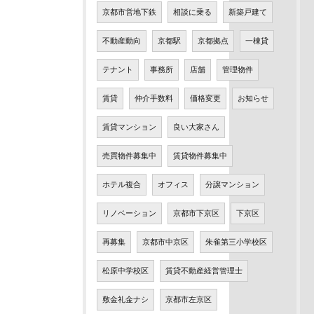
京都市営地下鉄
相談に乗る
新築戸建て
不動産動向
京都駅
京都拠点
一棟貸
テナント
事務所
店舗
管理物件
賃貸
仲介手数料
価格変更
お知らせ
賃貸マンション
良い大家さん
売買物件募集中
賃貸物件募集中
ホテル複合
オフィス
分譲マンション
リノベーション
京都市下京区
下京区
再募集
京都市中京区
朱雀第三小学校区
松原中学校区
賃貸不動産経営管理士
敷金礼金ナシ
京都市左京区