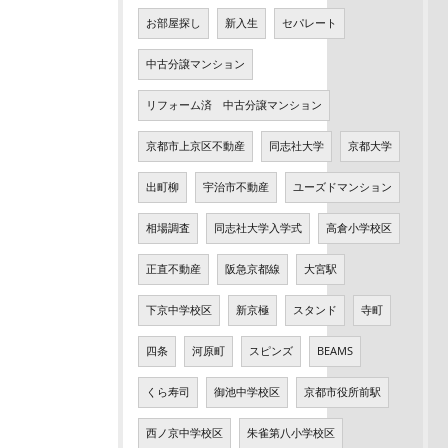
お部屋探し
新入生
セパレート
中古分譲マンション
リフォーム済 中古分譲マンション
京都市上京区不動産
同志社大学
京都大学
出町柳
宇治市不動産
ユーズドマンション
相場調査
同志社大学入学式
高倉小学校区
正直不動産
阪急京都線
大宮駅
下京中学校区
新京極
スタンド
寺町
四条
河原町
スピンズ
BEAMS
くら寿司
御池中学校区
京都市役所前駅
西ノ京中学校区
朱雀第八小学校区