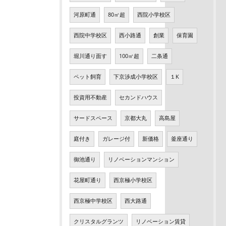
河原町通
80㎡超
西院小学校区
西院中学校区
西小路通
創業
保育園
堀川通り面す
100㎡超
二条通
ペット飼育
下京渉成小学校区
１K
投資用不動産
セカンドハウス
サードスペース
京都大丸
高島屋
庭付き
ガレージ付
新価格
釜座通り
御池通り
リノベーションマンション
花屋町通り
西京極小学校区
西京極中学校区
西大路通
クリスタルグランツ
リノベーション賃貸