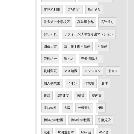
事務所利用
店舗利用
烏丸通り
朱雀第一小学校区
高島屋京都
高辻通り
おしゃれ
リフォーム済中古分譲マンション
四条大宮
京 藤十郎不動産
不動産
管理組合
調べ方
売却情報求！
賃料変更
マメ知識
マンション
京セラ
個人事業主
イオン
作業場
倉庫
住居
3階建て
1棟貸
案内文
収益物件
大阪
一棟売り
4棟
梅津小学校区
梅津中学校区
分譲賃貸
京都
紫明通面す
60㎡台
70㎡台