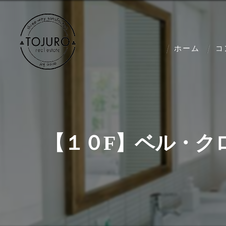
ホーム
コ
【１０F】ベル・ク