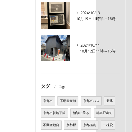
2024/10/19
10月19日11時半～16時00【オープンルーム】伏見区醍醐大構町新築戸建
2024/10/11
10月12日11時～16時【オープンルーム】伏見区醍醐大構町 新築戸建て
タグ
Tags
京都市
不動産売却
京都市バス
新築
京都市営地下鉄
相談に乗る
新築戸建て
不動産動向
京都駅
京都拠点
一棟貸