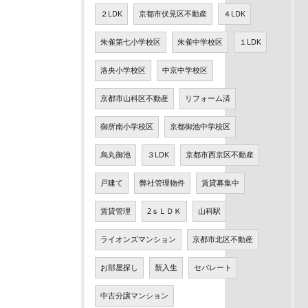
２LDK
京都市伏見区不動産
４LDK
朱雀第七小学校区
朱雀中学校区
１LDK
洛央小学校区
中京中学校区
京都市山科区不動産
リフォーム済
御所南小学校区
京都御池中学校区
烏丸御池
３LDK
京都市西京区不動産
戸建て
弊社管理物件
賃貸募集中
賃貸管理
2ｓＬＤＫ
山科駅
ライオンズマンション
京都市北区不動産
お部屋探し
新入生
セパレート
中古分譲マンション