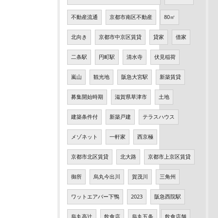
不動産流通
京都市南区不動産
80㎡
北向き
京都市中京区賃貸
貸家
借家
二条駅
円町駅
清水寺
伏見稲荷
嵐山
観光地
阪急大宮駅
新築賃貸
募集開始時期
滋賀県草津市
土地
建築条件付
新築戸建
テラスハウス
メゾネット
一軒家
西京極
京都市北区賃貸
北大路
京都市上京区賃貸
御所
烏丸今出川
賀茂川
三角州
ワットエアバー下鴨
2023
阪急西院駅
烏丸高辻
飲食店
烏丸五条
飲食店舗