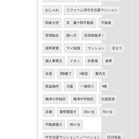
おしゃれ
リフォーム済中古分譲マンション
四条大宮
京 藤十郎不動産
不動産
管理組合
調べ方
売却情報求！
賃料変更
マメ知識
マンション
京セラ
個人事業主
イオン
作業場
倉庫
住居
3階建て
1棟貸
案内文
収益物件
大阪
一棟売り
4棟
梅津小学校区
梅津中学校区
分譲賃貸
京都
紫明通面す
60㎡台
70㎡台
不動産購入
80㎡台
中古分譲マンションリノベーション
区分収益