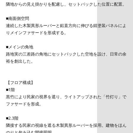
隣地からの見え掛かりを配慮し、セットバックした位置に配置。
■南面側空問
連続した木製異形ルーバーと鉛直方向に伸びる錆塗装パネルによ
りメインファサードを形成する。
■メインの角地
路地実の三差路の角地にセットバックした空地を設け、日常の余
裕を創出した。
【フロア構成】
■1階
黒竹により民家の視界を遮り、ライトアップされた「竹灯り」で
ファサードを形成。
■2.3階
隣接する民家の視線を遮る木製異形ルーバーを採用。建物をほん
のりと包み込む間接照明