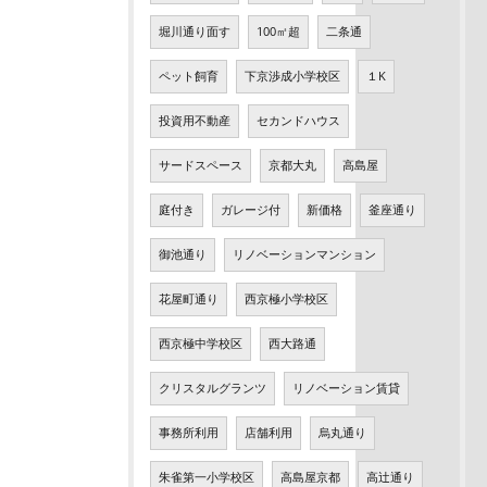
堀川通り面す
100㎡超
二条通
ペット飼育
下京渉成小学校区
１K
投資用不動産
セカンドハウス
サードスペース
京都大丸
高島屋
庭付き
ガレージ付
新価格
釜座通り
御池通り
リノベーションマンション
花屋町通り
西京極小学校区
西京極中学校区
西大路通
クリスタルグランツ
リノベーション賃貸
事務所利用
店舗利用
烏丸通り
朱雀第一小学校区
高島屋京都
高辻通り