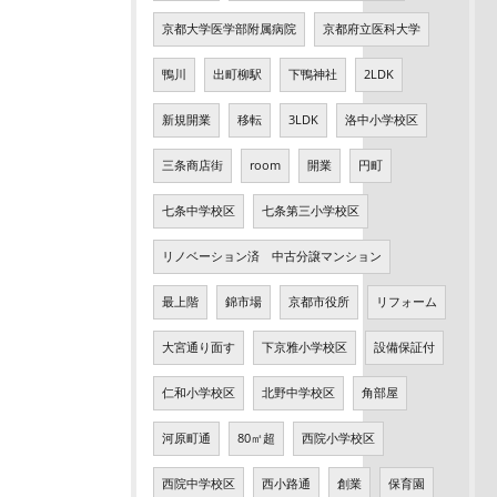
京都大学医学部附属病院
京都府立医科大学
鴨川
出町柳駅
下鴨神社
2LDK
新規開業
移転
3LDK
洛中小学校区
三条商店街
room
開業
円町
七条中学校区
七条第三小学校区
リノベーション済 中古分譲マンション
最上階
錦市場
京都市役所
リフォーム
大宮通り面す
下京雅小学校区
設備保証付
仁和小学校区
北野中学校区
角部屋
河原町通
80㎡超
西院小学校区
西院中学校区
西小路通
創業
保育園