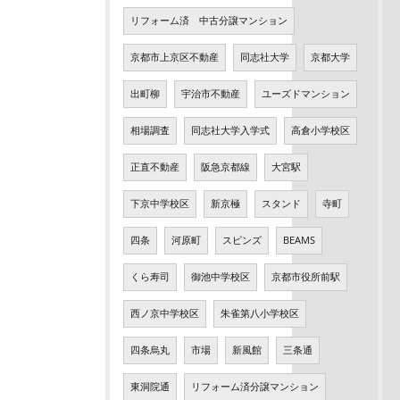
リフォーム済 中古分譲マンション
京都市上京区不動産
同志社大学
京都大学
出町柳
宇治市不動産
ユーズドマンション
相場調査
同志社大学入学式
高倉小学校区
正直不動産
阪急京都線
大宮駅
下京中学校区
新京極
スタンド
寺町
四条
河原町
スピンズ
BEAMS
くら寿司
御池中学校区
京都市役所前駅
西ノ京中学校区
朱雀第八小学校区
四条烏丸
市場
新風館
三条通
東洞院通
リフォーム済分譲マンション