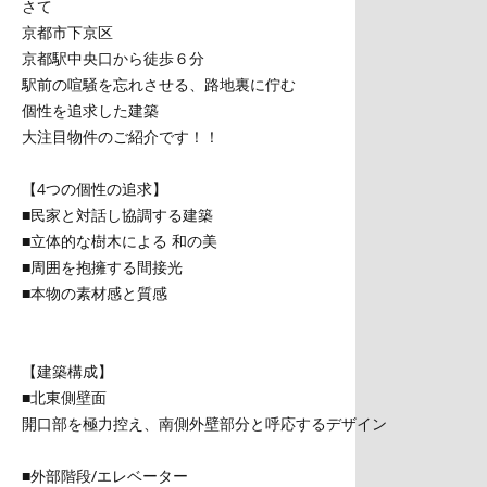
さて
京都市下京区
京都駅中央口から徒歩６分
駅前の喧騒を忘れさせる、路地裏に佇む
個性を追求した建築
大注目物件のご紹介です！！
【4つの個性の追求】
■民家と対話し協調する建築
■立体的な樹木による 和の美
■周囲を抱擁する間接光
■本物の素材感と質感
【建築構成】
■北東側壁面
開口部を極力控え、南側外壁部分と呼応するデザイン
■外部階段/エレベーター